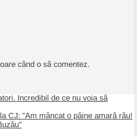
itoare când o să comentez.
ori. Incredibil de ce nu voia să
la CJ: ”Am mâncat o pâine amară rău!
 Buzău”