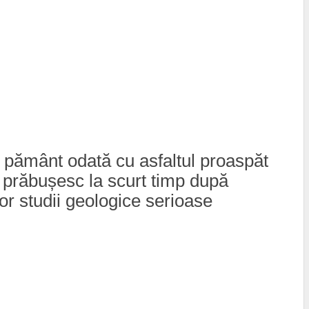
în pământ odată cu asfaltul proaspăt
se prăbușesc la scurt timp după
r studii geologice serioase