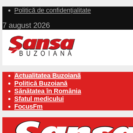
Politică de confidențialitate
7 august 2026
Actualitatea Buzoiană
Politică Buzoiană
Sănătatea în România
Sfatul medicului
FocusFm