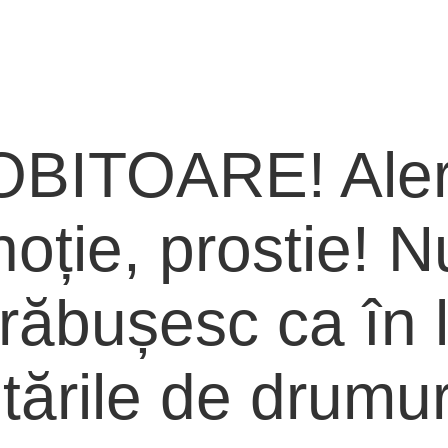
BITOARE! Aler
oție, prostie! Nu
răbușesc ca în 
tările de drumur