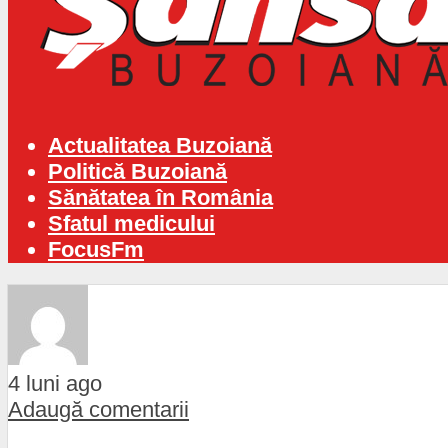
Actualitatea Buzoiană
Politică Buzoiană
Sănătatea în România
Sfatul medicului
FocusFm
4 luni ago
Adaugă comentarii