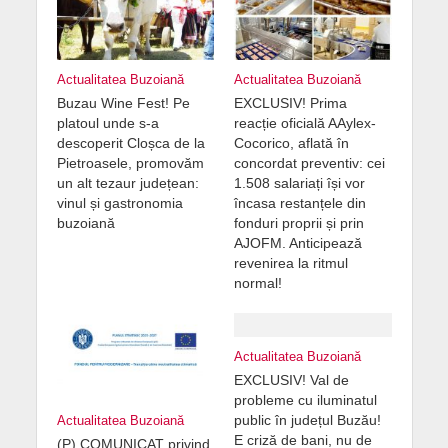
Actualitatea Buzoiană
Actualitatea Buzoiană
Buzau Wine Fest! Pe
EXCLUSIV! Prima
platoul unde s-a
reacție oficială AAylex-
descoperit Cloșca de la
Cocorico, aflată în
Pietroasele, promovăm
concordat preventiv: cei
un alt tezaur județean:
1.508 salariați își vor
vinul și gastronomia
încasa restanțele din
buzoiană
fonduri proprii și prin
AJOFM. Anticipează
revenirea la ritmul
normal!
Actualitatea Buzoiană
EXCLUSIV! Val de
probleme cu iluminatul
public în județul Buzău!
Actualitatea Buzoiană
E criză de bani, nu de
(P) COMUNICAT privind