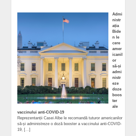
Admi
nistr
ația
Bide
n le
cere
amer
icanil
or
să-și
admi
nistr
eze
doze
boos
ter
ale
vaccinului anti-COVID-19
Reprezentanții Casei Albe le recomandă tuturor americanilor
să-și administreze o doză booster a vaccinului anti-COVID-
19, […]