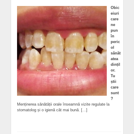
Obic
eiuri
care
ne
pun
în
peric
ol
sănăt
atea
dințil
or.
Tu
știi
care
sunt
?
Menținerea sănătății orale înseamnă vizite regulate la
stomatolog și o igienă cât mai bună. […]