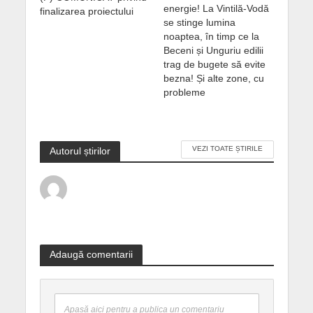
energie! La Vintilă-Vodă
finalizarea proiectului
se stinge lumina
noaptea, în timp ce la
Beceni și Unguriu edilii
trag de bugete să evite
bezna! Și alte zone, cu
probleme
VEZI TOATE ȘTIRILE
Autorul știrilor
Adaugă comentarii
Apasă aici pentru a publica un comentariu