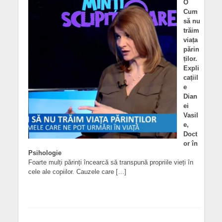
O
Cum
să nu
trăim
viața
părin
ților.
Expli
cațiil
e
Dian
ei
Vasil
e,
Doct
or în
Psihologie
Foarte mulți părinți încearcă să transpună propriile vieți în
cele ale copiilor. Cauzele care […]