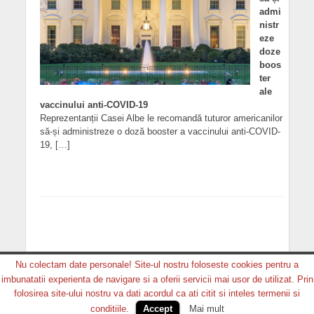
admi
nistr
eze
doze
boos
ter
ale
vaccinului anti-COVID-19
Reprezentanții Casei Albe le recomandă tuturor americanilor
să-și administreze o doză booster a vaccinului anti-COVID-
19, […]
Nu colectam date personale! Site-ul nostru foloseste cookies pentru a
imbunatatii experienta de navigare si a oferii servicii mai usor de utilizat. Prin
Copyright © 2026. MEDIA GRUP PRODUCTION. Toate
folosirea site-ului nostru va dati acordul ca ati citit si inteles termenii si
drepturile rezervate.
conditiile.
Accept
Mai mult