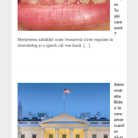
or.
Tu
știi
care
sunt
?
Menținerea sănătății orale înseamnă vizite regulate la
stomatolog și o igienă cât mai bună. […]
Admi
nistr
ația
Bide
n le
cere
amer
icanil
or
să-și