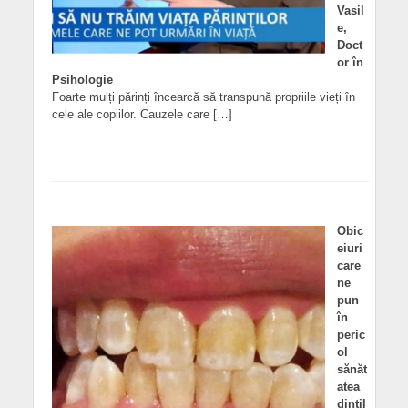
Vasil
e,
Doct
or în
Psihologie
Foarte mulți părinți încearcă să transpună propriile vieți în
cele ale copiilor. Cauzele care […]
Obic
eiuri
care
ne
pun
în
peric
ol
sănăt
atea
dințil