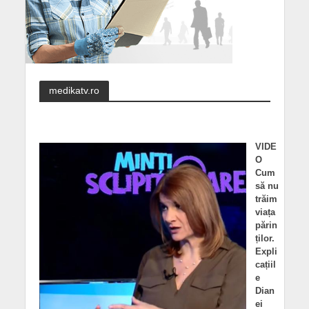
medikatv.ro
VIDE
O
Cum
să nu
trăim
viața
părin
ților.
Expli
cațiil
e
Dian
ei