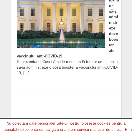
icanil
or
să-și
admi
nistr
eze
doze
boos
ter
ale
vaccinului anti-COVID-19
Reprezentanții Casei Albe le recomandă tuturor americanilor
să-și administreze o doză booster a vaccinului anti-COVID-
19, […]
Nu colectam date personale! Site-ul nostru foloseste cookies pentru a
imbunatatii experienta de navigare si a oferii servicii mai usor de utilizat. Prin