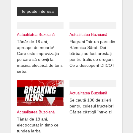
Te poate interesa
Actualitatea Buzoiană
Actualitatea Buzoiană
Tânăr de 18 ani,
Flagrant într-un parc din
aproape de moarte!
Râmnicu Sărat! Doi
Care este improvizația
bărbați au fost arestați
pe care să o eviți la
pentru trafic de droguri.
mașina electrică de tuns
Ce a descoperit DIICOT
iarba
Actualitatea Buzoiană
Se caută 100 de zilieri
pentru culesul fructelor!
Cât se câștigă într-o zi
Actualitatea Buzoiană
Tânăr de 18 ani,
electrocutat în timp ce
tundea iarba