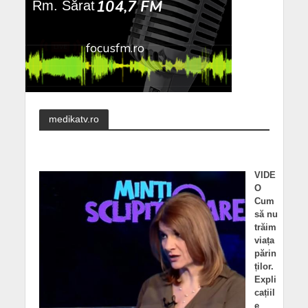
medikatv.ro
VIDE
O
Cum
să nu
trăim
viața
părin
ților.
Expli
cațiil
e