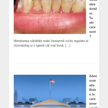
atea
dințil
or.
Tu
știi
care
sunt
?
Menținerea sănătății orale înseamnă vizite regulate la
stomatolog și o igienă cât mai bună. […]
Admi
nistr
ația
Bide
n le
cere
amer