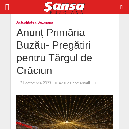
Actualitatea Buzoiană
Anunț Primăria
Buzău- Pregătiri
pentru Târgul de
Crăciun
31 octombrie 2023
Adaugă comentarii