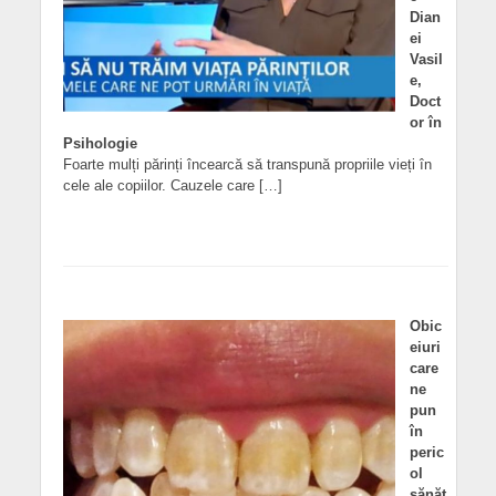
Dian
ei
Vasil
e,
Doct
or în
Psihologie
Foarte mulți părinți încearcă să transpună propriile vieți în
cele ale copiilor. Cauzele care […]
Obic
eiuri
care
ne
pun
în
peric
ol
sănăt