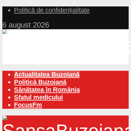
Politică de confidențialitate
6 august 2026
Actualitatea Buzoiană
Politică Buzoiană
Sănătatea în România
Sfatul medicului
FocusFm