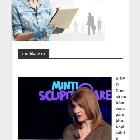
medikatv.ro
VIDE
O
Cum
să nu
trăim
viața
părin
ților.
Expli
cațiil
e