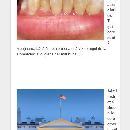
atea
dințil
or.
Tu
știi
care
sunt
?
Menținerea sănătății orale înseamnă vizite regulate la
stomatolog și o igienă cât mai bună. […]
Admi
nistr
ația
Bide
n le
cere
amer
icanil