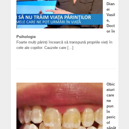
Dian
ei
Vasil
e,
Doct
or în
Psihologie
Foarte mulți părinți încearcă să transpună propriile vieți în
cele ale copiilor. Cauzele care […]
Obic
eiuri
care
ne
pun
în
peric
ol
sănăt