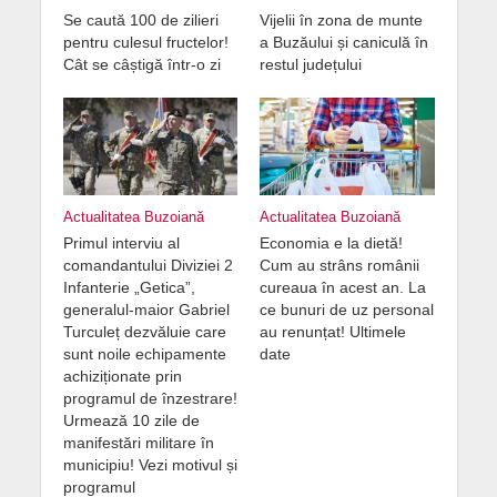
Se caută 100 de zilieri
Vijelii în zona de munte
pentru culesul fructelor!
a Buzăului și caniculă în
Cât se câștigă într-o zi
restul județului
Actualitatea Buzoiană
Actualitatea Buzoiană
Primul interviu al
Economia e la dietă!
comandantului Diviziei 2
Cum au strâns românii
Infanterie „Getica”,
cureaua în acest an. La
generalul-maior Gabriel
ce bunuri de uz personal
Turculeț dezvăluie care
au renunțat! Ultimele
sunt noile echipamente
date
achiziționate prin
programul de înzestrare!
Urmează 10 zile de
manifestări militare în
municipiu! Vezi motivul și
programul