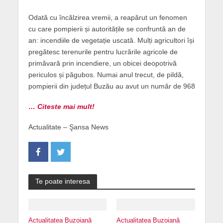
Odată cu încălzirea vremii, a reapărut un fenomen
cu care pompierii și autoritățile se confruntă an de
an: incendiile de vegetație uscată. Mulți agricultori își
pregătesc terenurile pentru lucrările agricole de
primăvară prin incendiere, un obicei deopotrivă
periculos și păgubos. Numai anul trecut, de pildă,
pompierii din județul Buzău au avut un număr de 968
… Citeste mai mult!
Actualitate – Şansa News
Te poate interesa
Actualitatea Buzoiană
Actualitatea Buzoiană