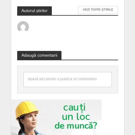
VEZI TOATE ȘTIRILE
Autorul știrilor
Adaugă comentarii
Apasă aici pentru a publica un comentariu