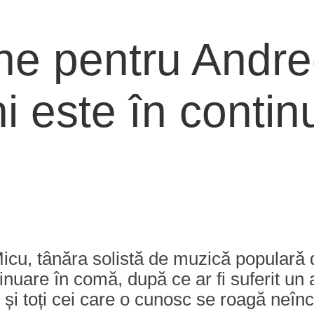
une pentru Andr
ni este în conti
Micu, tânăra solistă de muzică populară
ntinuare în comă, după ce ar fi suferit u
ii și toți cei care o cunosc se roagă neî