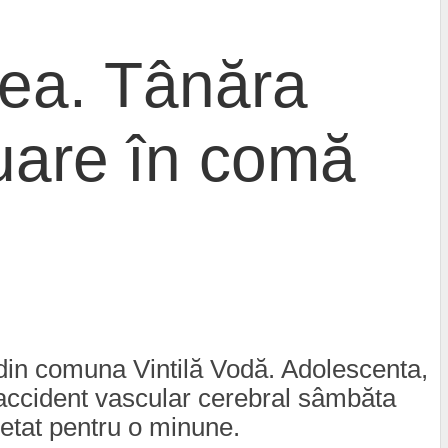
eea. Tânăra
nuare în comă
 din comuna Vintilă Vodă. Adolescenta,
n accident vascular cerebral sâmbăta
ncetat pentru o minune.