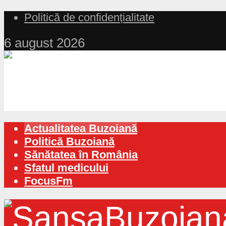
Politică de confidențialitate
6 august 2026
Actualitatea Buzoiană
Politică Buzoiană
Sănătatea în România
Sfatul medicului
FocusFm