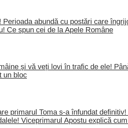
e! Perioada abundă cu postări care îngri
ău! Ce spun cei de la Apele Române
mâine și vă veți lovi în trafic de ele! Pâ
t un bloc
re primarul Toma s-a înfundat definitiv!
dalele! Viceprimarul Apostu explică cum 