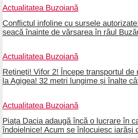
Actualitatea Buzoiană
Conflictul infoline cu sursele autorizat
seacă înainte de vărsarea în râul Buz
Actualitatea Buzoiană
Rețineți! Vifor 2! Începe transportul de 
la Agigea! 32 metri lungime și înalte câ
Actualitatea Buzoiană
Piața Dacia adaugă încă o lucrare în ca
îndoielnice! Acum se înlocuiesc iarăși 