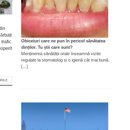
din
ărbați
Obiceiuri care ne pun în pericol sănătatea
 trafic
dinților. Tu știi care sunt?
operit
Menținerea sănătății orale înseamnă vizite
regulate la stomatolog și o igienă cât mai bună.
[…]
IRILE