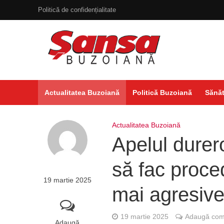
Politică de confidențialitate
Actualitatea Buzoiană
Politică Buzoiană
Sănăt
Actualitatea Buzoiană
Apelul durer
să fac proce
19 martie 2025
mai agresive
19 martie 2025
Adaugă come
Adaugă