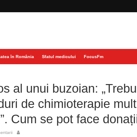
atea în România
Sfatul medicului
FocusFm
os al unui buzoian: „Trebu
duri de chimioterapie mult
”. Cum se pot face donați
ntarii