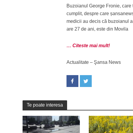
Buzoianul George Fronie, care t
cumplit, despre care șansanews.
medicii au decis că buzoianul 
are 27 de ani, este din Movila
… Citeste mai mult!
Actualitate – Şansa News
Te poate interesa