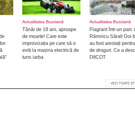
Actualitatea Buzoiană
Actualitatea Buzoiană
Tânăr de 18 ani, aproape
Flagrant într-un parc 
de
de moarte! Care este
Râmnicu Sărat! Doi b
dor
improvizația pe care să o
au fost arestați pentru
ră
eviți la mașina electrică de
de droguri. Ce a desc
ală”
tuns iarba
DIICOT
VEZI TOATE ȘT