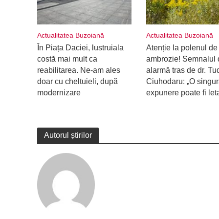
Actualitatea Buzoiană
Actualitatea Buzoiană
În Piața Daciei, lustruiala
Atenție la polenul de
costă mai mult ca
ambrozie! Semnalul 
reabilitarea. Ne-am ales
alarmă tras de dr. Tu
doar cu cheltuieli, după
Ciuhodaru: „O singu
modernizare
expunere poate fi let
Autorul știrilor