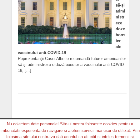
să-și
admi
nistr
eze
doze
boos
ter
ale
vaccinului anti-COVID-19
Reprezentanții Casei Albe le recomandă tuturor americanilor
să-și administreze o doză booster a vaccinului anti-COVID-
19, […]
Nu colectam date personale! Site-ul nostru foloseste cookies pentru a
imbunatatii experienta de navigare si a oferii servicii mai usor de utilizat. Prin
Copyright © 2026. MEDIA GRUP PRODUCTION. Toate
folosirea site-ului nostru va dati acordul ca ati citit si inteles termenii si