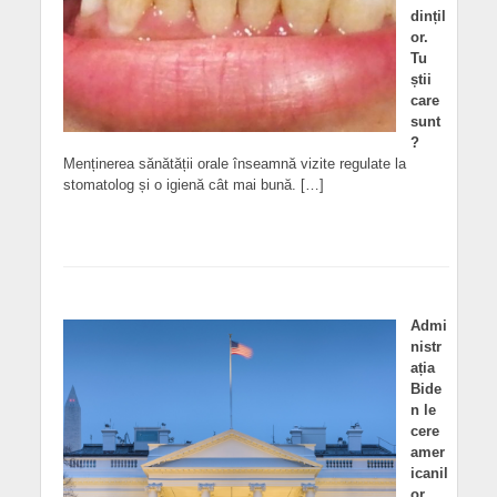
dințil
or.
Tu
știi
care
sunt
?
Menținerea sănătății orale înseamnă vizite regulate la
stomatolog și o igienă cât mai bună. […]
Admi
nistr
ația
Bide
n le
cere
amer
icanil
or