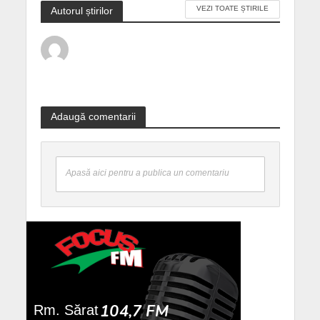
VEZI TOATE ȘTIRILE
Autorul știrilor
Adaugă comentarii
Apasă aici pentru a publica un comentariu