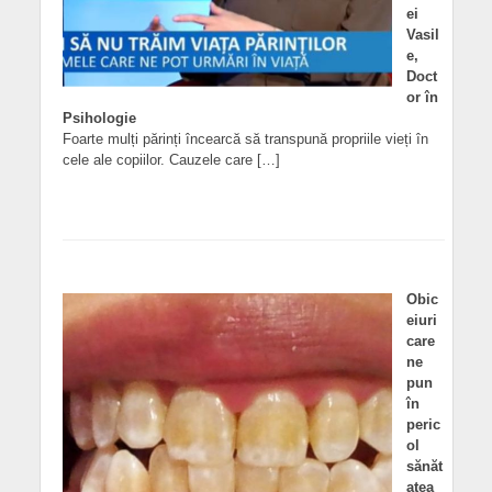
ei
Vasil
e,
Doct
or în
Psihologie
Foarte mulți părinți încearcă să transpună propriile vieți în
cele ale copiilor. Cauzele care […]
Obic
eiuri
care
ne
pun
în
peric
ol
sănăt
atea