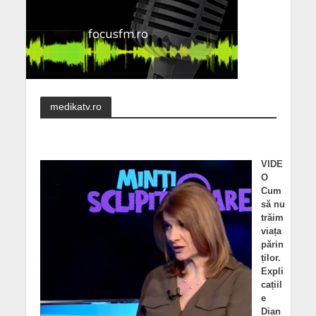
medikatv.ro
VIDE
O
Cum
să nu
trăim
viața
părin
ților.
Expli
cațiil
e
Dian