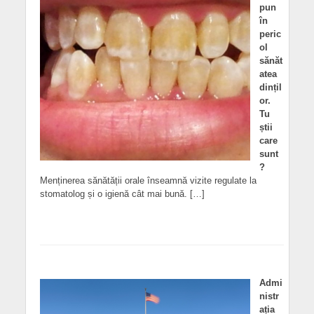
pun
în
peric
ol
sănăt
atea
dințil
or.
Tu
știi
care
sunt
?
Menținerea sănătății orale înseamnă vizite regulate la
stomatolog și o igienă cât mai bună. […]
Admi
nistr
ația