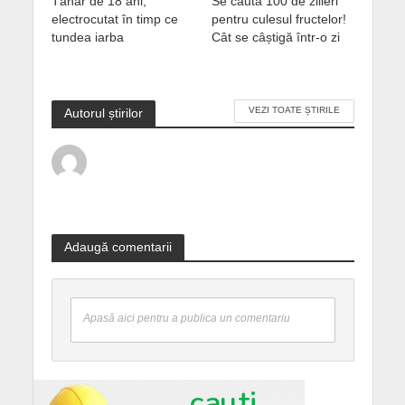
Tânăr de 18 ani,
Se caută 100 de zilieri
electrocutat în timp ce
pentru culesul fructelor!
tundea iarba
Cât se câștigă într-o zi
VEZI TOATE ȘTIRILE
Autorul știrilor
Adaugă comentarii
Apasă aici pentru a publica un comentariu