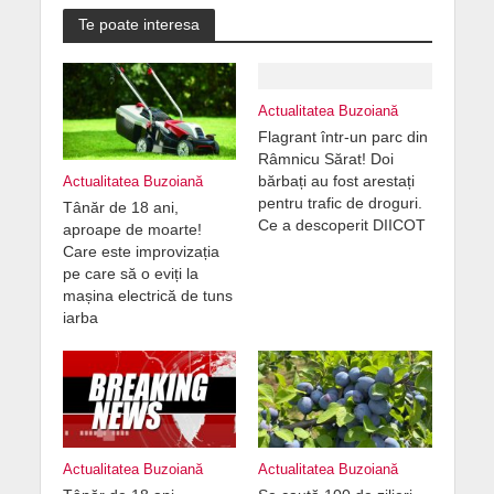
Te poate interesa
Actualitatea Buzoiană
Flagrant într-un parc din
Râmnicu Sărat! Doi
bărbați au fost arestați
Actualitatea Buzoiană
pentru trafic de droguri.
Tânăr de 18 ani,
Ce a descoperit DIICOT
aproape de moarte!
Care este improvizația
pe care să o eviți la
mașina electrică de tuns
iarba
Actualitatea Buzoiană
Actualitatea Buzoiană