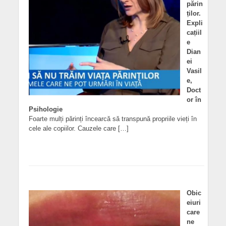
părin
ților.
Expli
cațiil
e
Dian
ei
Vasil
e,
Doct
or în
Psihologie
Foarte mulți părinți încearcă să transpună propriile vieți în
cele ale copiilor. Cauzele care […]
Obic
eiuri
care
ne