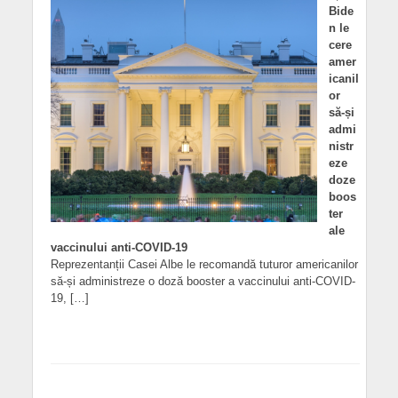
Bide
n le
cere
amer
icanil
or
să-și
admi
nistr
eze
doze
boos
ter
ale
vaccinului anti-COVID-19
Reprezentanții Casei Albe le recomandă tuturor americanilor
să-și administreze o doză booster a vaccinului anti-COVID-
19, […]