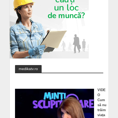
medikatv.ro
VIDE
O
Cum
să nu
trăim
viața