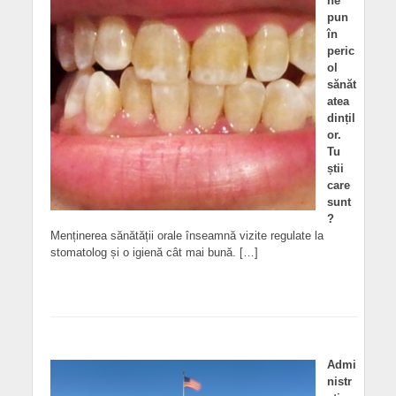
ne
pun
în
peric
ol
sănăt
atea
dințil
or.
Tu
știi
care
sunt
?
Menținerea sănătății orale înseamnă vizite regulate la
stomatolog și o igienă cât mai bună. […]
Admi
nistr