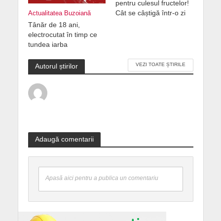
pentru culesul fructelor!
Cât se câștigă într-o zi
Actualitatea Buzoiană
Tânăr de 18 ani,
electrocutat în timp ce
tundea iarba
VEZI TOATE ȘTIRILE
Autorul știrilor
Adaugă comentarii
Apasă aici pentru a publica un comentariu