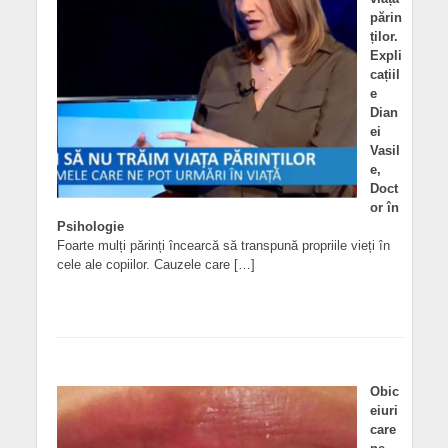
părin
ților.
Expli
cațiil
e
Dian
ei
Vasil
e,
Doct
or în
Psihologie
Foarte mulți părinți încearcă să transpună propriile vieți în
cele ale copiilor. Cauzele care […]
Obic
eiuri
care