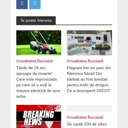
Te poate interesa
Actualitatea Buzoiană
Actualitatea Buzoiană
Tânăr de 18 ani,
Flagrant într-un parc din
aproape de moarte!
Râmnicu Sărat! Doi
Care este improvizația
bărbați au fost arestați
pe care să o eviți la
pentru trafic de droguri.
mașina electrică de tuns
Ce a descoperit DIICOT
iarba
Actualitatea Buzoiană
Se caută 100 de zilieri