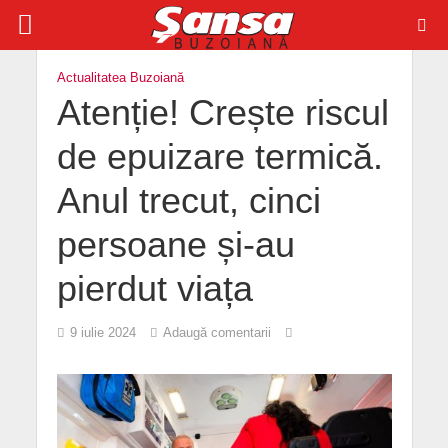
Actualitatea Buzoiană
Atenție! Crește riscul
de epuizare termică.
Anul trecut, cinci
persoane și-au
pierdut viața
9 iulie 2024
Adaugă comentarii