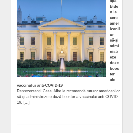
ația
Bide
n le
cere
amer
icanil
or
să-și
admi
nistr
eze
doze
boos
ter
ale
vaccinului anti-COVID-19
Reprezentanții Casei Albe le recomandă tuturor americanilor
să-și administreze o doză booster a vaccinului anti-COVID-
19, […]