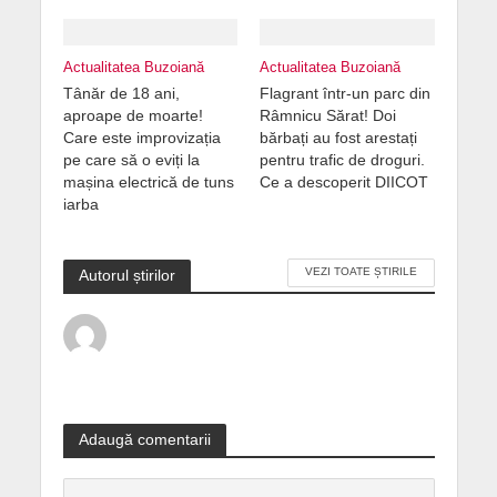
Actualitatea Buzoiană
Actualitatea Buzoiană
Tânăr de 18 ani,
Flagrant într-un parc din
aproape de moarte!
Râmnicu Sărat! Doi
Care este improvizația
bărbați au fost arestați
pe care să o eviți la
pentru trafic de droguri.
mașina electrică de tuns
Ce a descoperit DIICOT
iarba
VEZI TOATE ȘTIRILE
Autorul știrilor
Adaugă comentarii