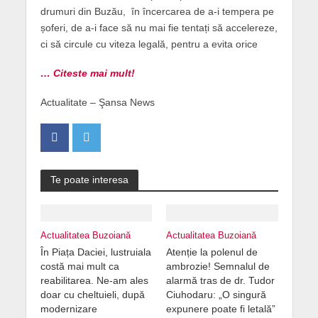
drumuri din Buzău, în încercarea de a-i tempera pe
șoferi, de a-i face să nu mai fie tentați să accelereze,
ci să circule cu viteza legală, pentru a evita orice
… Citeste mai mult!
Actualitate – Şansa News
Te poate interesa
Actualitatea Buzoiană
Actualitatea Buzoiană
În Piața Daciei, lustruiala
Atenție la polenul de
costă mai mult ca
ambrozie! Semnalul de
reabilitarea. Ne-am ales
alarmă tras de dr. Tudor
doar cu cheltuieli, după
Ciuhodaru: „O singură
modernizare
expunere poate fi letală”