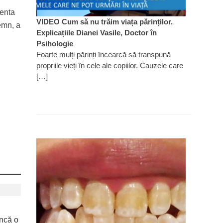
centa
VIDEO Cum să nu trăim viața părinților.
semn, a
Explicațiile Dianei Vasile, Doctor în
Psihologie
Foarte mulți părinți încearcă să transpună
propriile vieți în cele ale copiilor. Cauzele care
[…]
ncă o