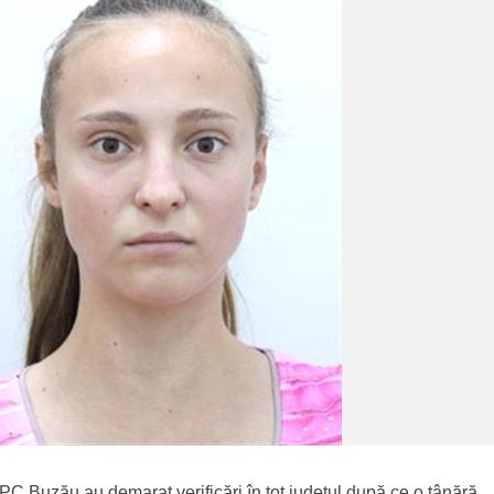
SPC Buzău au demarat verificări în tot județul după ce o tânără