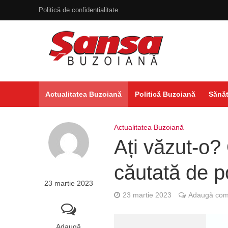
Politică de confidențialitate
Actualitatea Buzoiană
Politică Buzoiană
Sănăt
Actualitatea Buzoiană
Ați văzut-o?
căutată de pol
23 martie 2023
23 martie 2023
Adaugă come
Adaugă