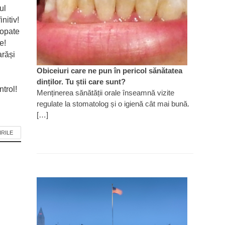
ul
nitiv!
ropate
e!
arăși
Obiceiuri care ne pun în pericol sănătatea
dinților. Tu știi care sunt?
trol!
Menținerea sănătății orale înseamnă vizite
regulate la stomatolog și o igienă cât mai bună.
[…]
IRILE