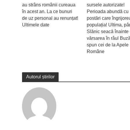
au strâns românii cureaua
sursele autorizate!
în acest an. La ce bunuri
Perioada abundă cu
de uz personal au renunțat!
postări care îngrijor
Ultimele date
populația! Ultima, pâ
Slănic seacă înainte
vărsarea în râul Buz
spun cei de la Apele
Române
Autorul știrilor