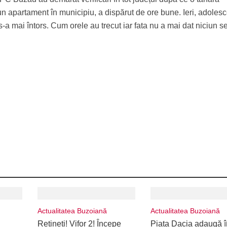
r-un apartament în municipiu, a dispărut de ore bune. Ieri, adoles
s-a mai întors. Cum orele au trecut iar fata nu a mai dat niciun 
Actualitatea Buzoiană
Actualitatea Buzoiană
Rețineți! Vifor 2! Începe
Piața Dacia adaugă î