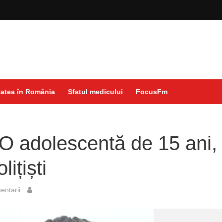
atea în România
Sfatul medicului
FocusFm
 O adolescentă de 15 ani,
ițiști
ntarii