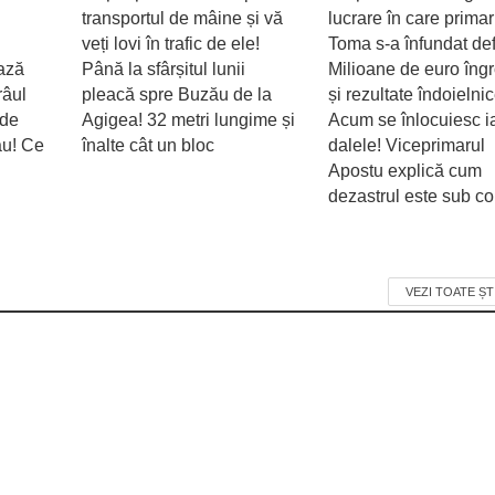
transportul de mâine și vă
lucrare în care primar
veți lovi în trafic de ele!
Toma s-a înfundat defi
ează
Până la sfârșitul lunii
Milioane de euro îng
râul
pleacă spre Buzău de la
și rezultate îndoielnic
 de
Agigea! 32 metri lungime și
Acum se înlocuiesc i
ău! Ce
înalte cât un bloc
dalele! Viceprimarul
Apostu explică cum
dezastrul este sub con
VEZI TOATE ȘT