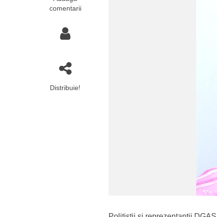
comentarii
Distribuie!
Polițiștii și reprezentanții DGA