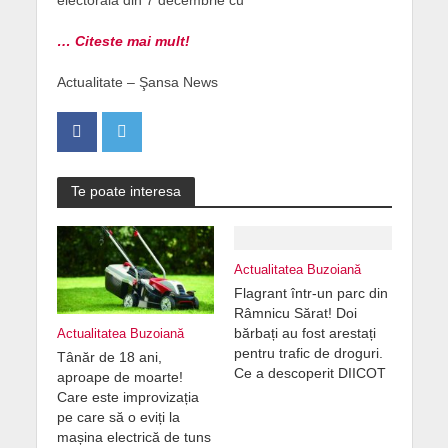
electorală din 7 decembrie cu
… Citeste mai mult!
Actualitate – Şansa News
Te poate interesa
Actualitatea Buzoiană
Flagrant într-un parc din
Râmnicu Sărat! Doi
bărbați au fost arestați
Actualitatea Buzoiană
pentru trafic de droguri.
Tânăr de 18 ani,
Ce a descoperit DIICOT
aproape de moarte!
Care este improvizația
pe care să o eviți la
mașina electrică de tuns