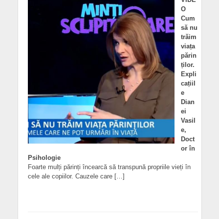
O
Cum
să nu
trăim
viața
părin
ților.
Expli
cațiil
e
Dian
ei
Vasil
e,
Doct
or în
Psihologie
Foarte mulți părinți încearcă să transpună propriile vieți în
cele ale copiilor. Cauzele care […]