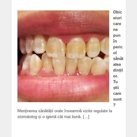
Obic
eiuri
care
ne
pun
în
peric
ol
sănăt
atea
dințil
or.
Tu
știi
care
sunt
?
Menținerea sănătății orale înseamnă vizite regulate la
stomatolog și o igienă cât mai bună. […]