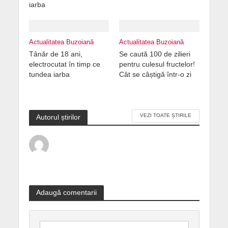
iarba
Actualitatea Buzoiană
Actualitatea Buzoiană
Tânăr de 18 ani,
Se caută 100 de zilieri
electrocutat în timp ce
pentru culesul fructelor!
tundea iarba
Cât se câștigă într-o zi
VEZI TOATE ȘTIRILE
Autorul știrilor
Adaugă comentarii