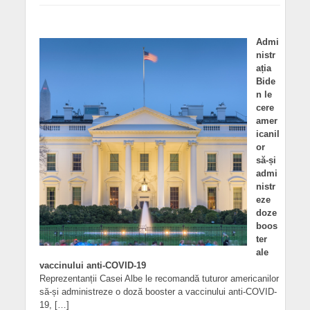
Admi
nistr
ația
Bide
n le
cere
amer
icanil
or
să-și
admi
nistr
eze
doze
boos
ter
ale
vaccinului anti-COVID-19
Reprezentanții Casei Albe le recomandă tuturor americanilor
să-și administreze o doză booster a vaccinului anti-COVID-
19, […]