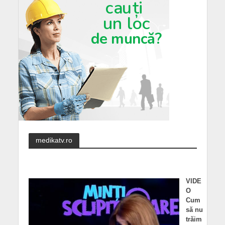
medikatv.ro
VIDE
O
Cum
să nu
trăim