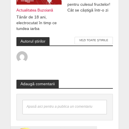
pentru culesul fructelor!
Cât se câștigă într-o zi
Actualitatea Buzoiană
Tânăr de 18 ani,
electrocutat în timp ce
tundea iarba
VEZI TOATE ȘTIRILE
Autorul știrilor
Adaugă comentarii
Apasă aici pentru a publica un comentariu