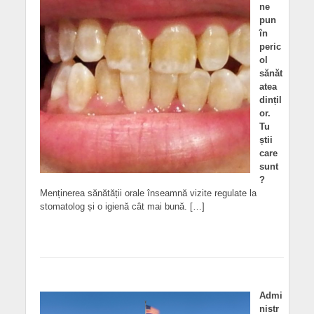
ne
pun
în
peric
ol
sănăt
atea
dințil
or.
Tu
știi
care
sunt
?
Menținerea sănătății orale înseamnă vizite regulate la
stomatolog și o igienă cât mai bună. […]
Admi
nistr