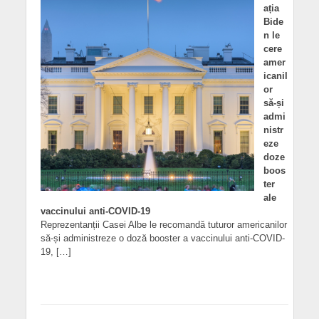
ația
Bide
n le
cere
amer
icanil
or
să-și
admi
nistr
eze
doze
boos
ter
ale
vaccinului anti-COVID-19
Reprezentanții Casei Albe le recomandă tuturor americanilor
să-și administreze o doză booster a vaccinului anti-COVID-
19, […]