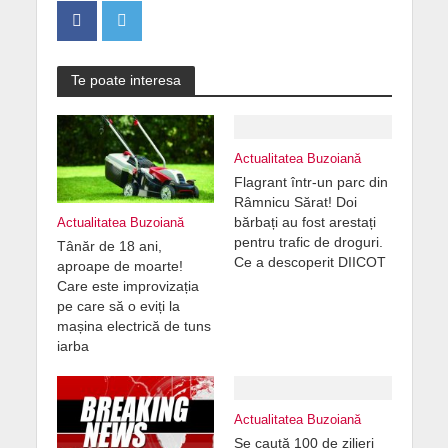
Te poate interesa
Actualitatea Buzoiană
Flagrant într-un parc din
Râmnicu Sărat! Doi
bărbați au fost arestați
Actualitatea Buzoiană
pentru trafic de droguri.
Tânăr de 18 ani,
Ce a descoperit DIICOT
aproape de moarte!
Care este improvizația
pe care să o eviți la
mașina electrică de tuns
iarba
Actualitatea Buzoiană
Se caută 100 de zilieri