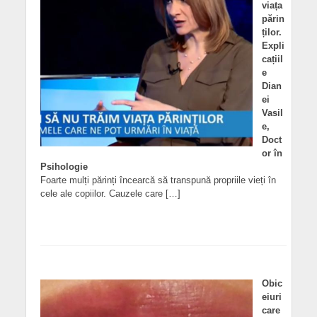
viața
părin
ților.
Expli
cațiil
e
Dian
ei
Vasil
e,
Doct
or în
Psihologie
Foarte mulți părinți încearcă să transpună propriile vieți în
cele ale copiilor. Cauzele care […]
Obic
eiuri
care