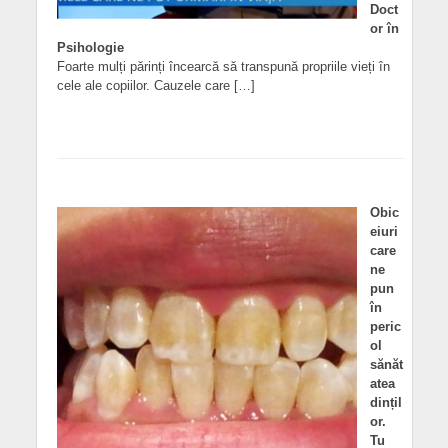
Doct
or în
Psihologie
Foarte mulți părinți încearcă să transpună propriile vieți în
cele ale copiilor. Cauzele care […]
Obic
eiuri
care
ne
pun
în
peric
ol
sănăt
atea
dințil
or.
Tu