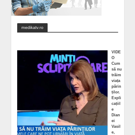
medikatv.ro
VIDE
O
Cum
să nu
trăim
viața
părin
ților.
Expli
cațiil
e
Dian
ei
Vasil
e,