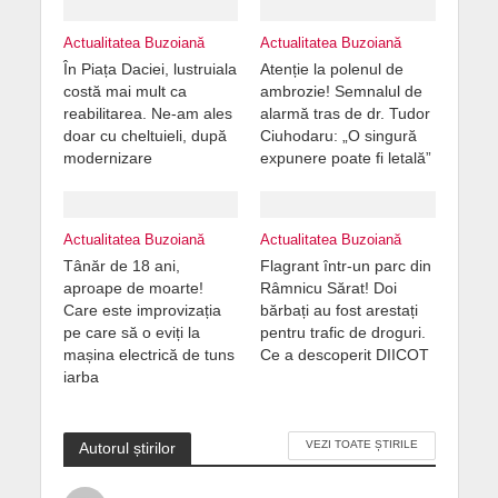
Actualitatea Buzoiană
Actualitatea Buzoiană
În Piața Daciei, lustruiala
Atenție la polenul de
costă mai mult ca
ambrozie! Semnalul de
reabilitarea. Ne-am ales
alarmă tras de dr. Tudor
doar cu cheltuieli, după
Ciuhodaru: „O singură
modernizare
expunere poate fi letală”
Actualitatea Buzoiană
Actualitatea Buzoiană
Tânăr de 18 ani,
Flagrant într-un parc din
aproape de moarte!
Râmnicu Sărat! Doi
Care este improvizația
bărbați au fost arestați
pe care să o eviți la
pentru trafic de droguri.
mașina electrică de tuns
Ce a descoperit DIICOT
iarba
VEZI TOATE ȘTIRILE
Autorul știrilor