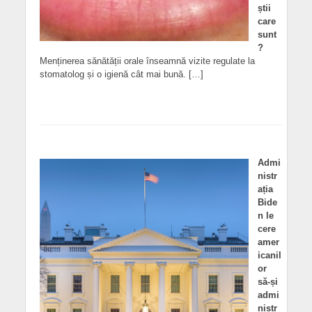
știi
care
sunt
?
Menținerea sănătății orale înseamnă vizite regulate la
stomatolog și o igienă cât mai bună. […]
Admi
nistr
ația
Bide
n le
cere
amer
icanil
or
să-și
admi
nistr