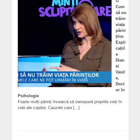
O
Cum
să nu
trăim
viața
părin
ților.
Expli
cațiil
e
Dian
ei
Vasil
e,
Doct
or în
Psihologie
Foarte mulți părinți încearcă să transpună propriile vieți în
cele ale copiilor. Cauzele care […]