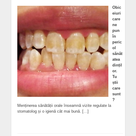
Obic
eiuri
care
ne
pun
în
peric
ol
sănăt
atea
dințil
or.
Tu
știi
care
sunt
?
Menținerea sănătății orale înseamnă vizite regulate la
stomatolog și o igienă cât mai bună. […]