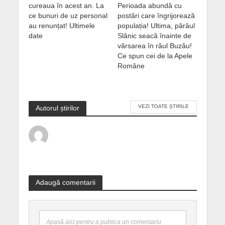
cureaua în acest an. La
Perioada abundă cu
ce bunuri de uz personal
postări care îngrijorează
au renunțat! Ultimele
populația! Ultima, pârâul
date
Slănic seacă înainte de
vărsarea în râul Buzău!
Ce spun cei de la Apele
Române
VEZI TOATE ȘTIRILE
Autorul știrilor
Adaugă comentarii
Apasă aici pentru a publica un comentariu