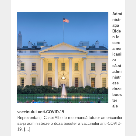
Admi
nistr
ația
Bide
n le
cere
amer
icanil
or
să-și
admi
nistr
eze
doze
boos
ter
ale
vaccinului anti-COVID-19
Reprezentanții Casei Albe le recomandă tuturor americanilor
să-și administreze o doză booster a vaccinului anti-COVID-
19, […]