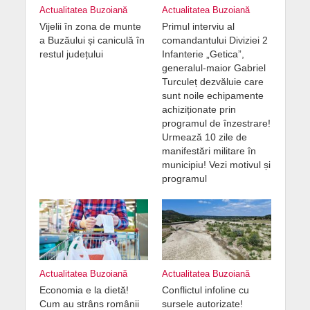
Actualitatea Buzoiană
Actualitatea Buzoiană
Vijelii în zona de munte
Primul interviu al
a Buzăului și caniculă în
comandantului Diviziei 2
restul județului
Infanterie „Getica”,
generalul-maior Gabriel
Turculeț dezvăluie care
sunt noile echipamente
achiziționate prin
programul de înzestrare!
Urmează 10 zile de
manifestări militare în
municipiu! Vezi motivul și
programul
Actualitatea Buzoiană
Actualitatea Buzoiană
Economia e la dietă!
Conflictul infoline cu
Cum au strâns românii
sursele autorizate!