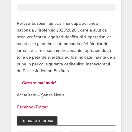
Polițiștii buzoieni au tras linie după acțiunea
națională „Pirotehnic 2025/2026”, care a avut ca
scop verificarea legalității desfășurării operațiunilor
cu articole pirotehnice în perioada sărbătorilor de
iarnă, iar cifrele sunt impresionante: aproape două
tone de petarde și artificii au fost ridicate înainte de a
pune în pericol siguranța cetățenilor. Inspectoratul
de Poliție Județean Buzău a
… Citeste mai mult!
Actualitate – Şansa News
Facebook
Twitter
Te poate interesa