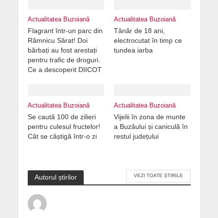
Actualitatea Buzoiană
Actualitatea Buzoiană
Flagrant într-un parc din
Tânăr de 18 ani,
Râmnicu Sărat! Doi
electrocutat în timp ce
bărbați au fost arestați
tundea iarba
pentru trafic de droguri.
Ce a descoperit DIICOT
Actualitatea Buzoiană
Actualitatea Buzoiană
Se caută 100 de zilieri
Vijelii în zona de munte
pentru culesul fructelor!
a Buzăului și caniculă în
Cât se câștigă într-o zi
restul județului
VEZI TOATE ȘTIRILE
Autorul știrilor