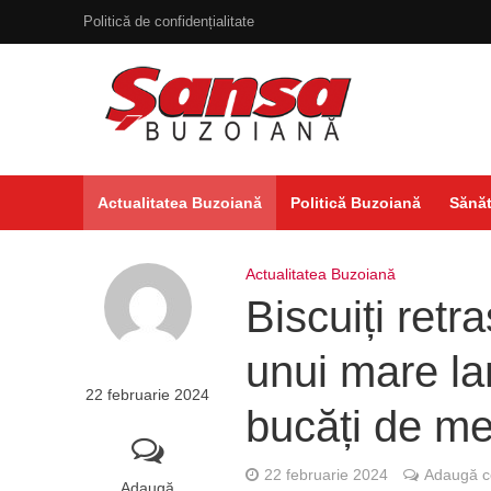
Politică de confidențialitate
Actualitatea Buzoiană
Politică Buzoiană
Sănăt
Actualitatea Buzoiană
Biscuiți retr
unui mare la
22 februarie 2024
bucăți de me
22 februarie 2024
Adaugă c
Adaugă