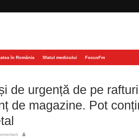
atea în România
Sfatul medicului
FocusFm
ași de urgență de pe rafturi
nț de magazine. Pot conț
tal
omentarii