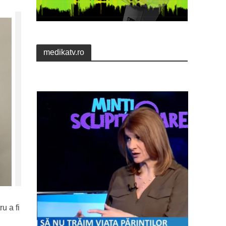
medikatv.ro
u a fi