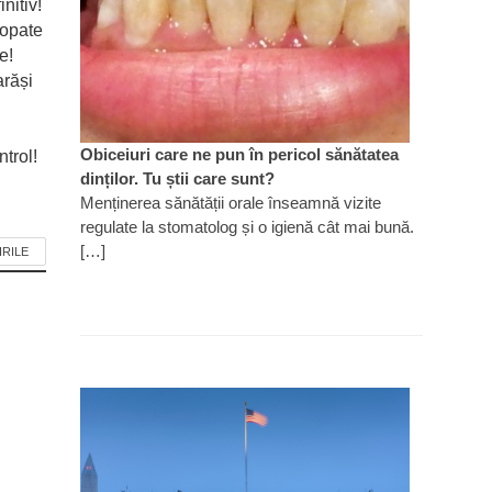
nitiv!
ropate
e!
arăși
Obiceiuri care ne pun în pericol sănătatea
trol!
dinților. Tu știi care sunt?
Menținerea sănătății orale înseamnă vizite
regulate la stomatolog și o igienă cât mai bună.
[…]
IRILE