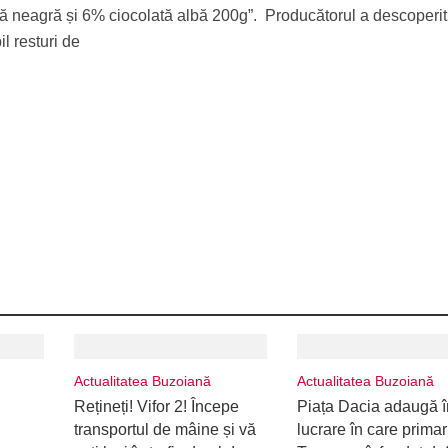
tă neagră și 6% ciocolată albă 200g”. Producătorul a descoperit
l resturi de
Actualitatea Buzoiană
Actualitatea Buzoiană
Rețineți! Vifor 2! Începe
Piața Dacia adaugă î
transportul de mâine și vă
lucrare în care primar