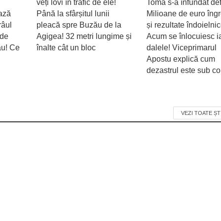
veți lovi în trafic de ele!
Toma s-a înfundat defi
ează
Până la sfârșitul lunii
Milioane de euro îng
râul
pleacă spre Buzău de la
și rezultate îndoielnic
 de
Agigea! 32 metri lungime și
Acum se înlocuiesc i
ău! Ce
înalte cât un bloc
dalele! Viceprimarul
Apostu explică cum
dezastrul este sub con
VEZI TOATE ȘT