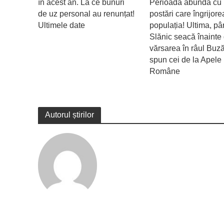
în acest an. La ce bunuri
Perioada abundă cu
de uz personal au renunțat!
postări care îngrijor
Ultimele date
populația! Ultima, pâ
Slănic seacă înainte
vărsarea în râul Buz
spun cei de la Apele
Române
Autorul știrilor