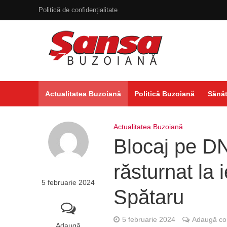
Politică de confidențialitate
Actualitatea Buzoiană
Politică Buzoiană
Sănăt
Actualitatea Buzoiană
Blocaj pe DN
răsturnat la 
5 februarie 2024
Spătaru
5 februarie 2024
Adaugă co
Adaugă