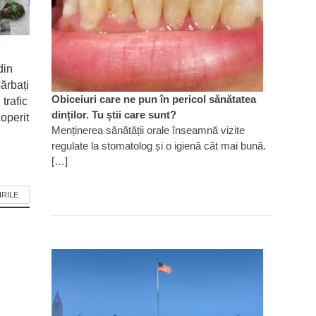
din
ărbați
Obiceiuri care ne pun în pericol sănătatea
 trafic
dinților. Tu știi care sunt?
operit
Menținerea sănătății orale înseamnă vizite
regulate la stomatolog și o igienă cât mai bună.
[…]
IRILE