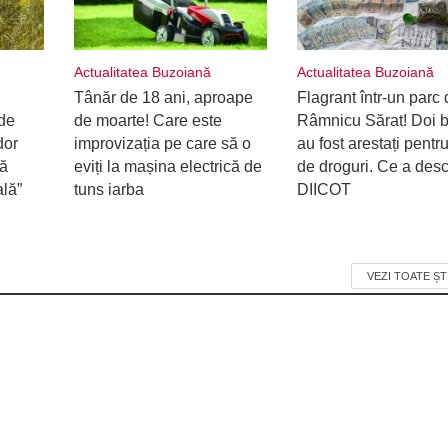
Actualitatea Buzoiană
Actualitatea Buzoiană
Tânăr de 18 ani, aproape
Flagrant într-un parc 
de
de moarte! Care este
Râmnicu Sărat! Doi b
dor
improvizația pe care să o
au fost arestați pentru
ră
eviți la mașina electrică de
de droguri. Ce a desc
ală”
tuns iarba
DIICOT
VEZI TOATE ȘT