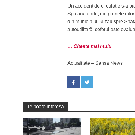
Un accident de circulație s-a p
Spătaru, unde, din primele inform
din municipiul Buzău spre Spăta
autoutilitară, șoferul este evalu
… Citeste mai mult!
Actualitate – Şansa News
Te poate interesa