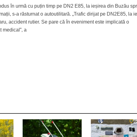
rodus în urmă cu puțin timp pe DN2 E85, la ieșirea din Buzău sp
ații, s-a răsturnat o autoutilitară. „Trafic dirijat pe DN2E85, la i
ru, accident rutier. Se pare că în eveniment este implicată o
at medical”, a