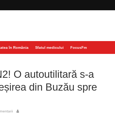
atea în România
Sfatul medicului
FocusFm
2! O autoutilitară s-a
ieșirea din Buzău spre
mentarii