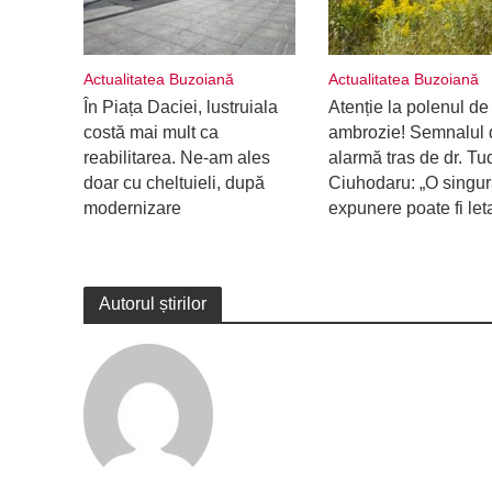
Actualitatea Buzoiană
Actualitatea Buzoiană
În Piața Daciei, lustruiala
Atenție la polenul de
costă mai mult ca
ambrozie! Semnalul 
reabilitarea. Ne-am ales
alarmă tras de dr. Tu
doar cu cheltuieli, după
Ciuhodaru: „O singu
modernizare
expunere poate fi let
Autorul știrilor