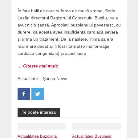
În fața bolii de care suferea de multă vreme, Sorin
Lazăr, directorul Registrului Comerțului Buzău, nu a
avut nicio șansă. Apropiații buzoianului povestesc, cu
durere, că acesta avea insuficiență cardiacă severă
și urma un tratament. De la naștere, inima sa era
mai mare decât ar fi fost normal (o malformație
cardiacă congenitală) și acest lucru
… Citeste mai mult!
Actualitate – Şansa News
Te poate interesa
Actualitatea Buzoiană
Actualitatea Buzoiană