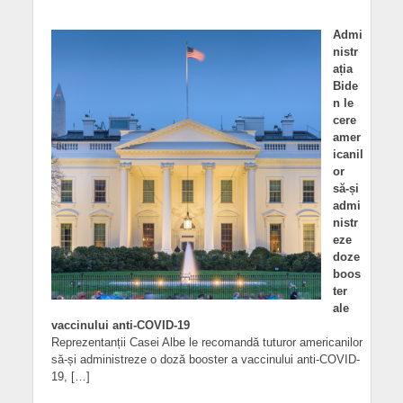
Admi
nistr
ația
Bide
n le
cere
amer
icanil
or
să-și
admi
nistr
eze
doze
boos
ter
ale
vaccinului anti-COVID-19
Reprezentanții Casei Albe le recomandă tuturor americanilor
să-și administreze o doză booster a vaccinului anti-COVID-
19, […]