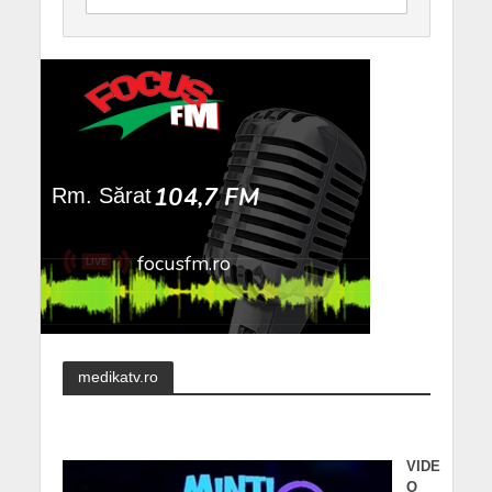
medikatv.ro
VIDE
O