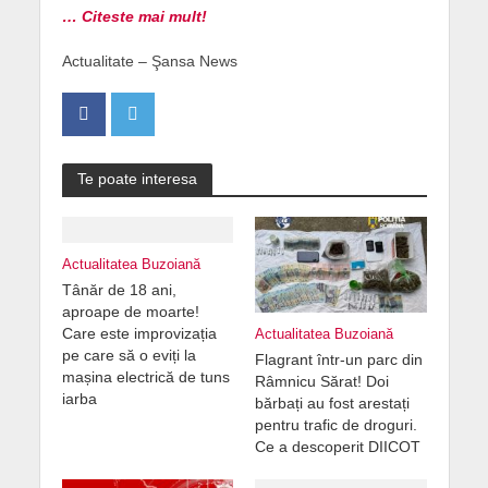
… Citeste mai mult!
Actualitate – Şansa News
Te poate interesa
Actualitatea Buzoiană
Tânăr de 18 ani,
aproape de moarte!
Care este improvizația
Actualitatea Buzoiană
pe care să o eviți la
Flagrant într-un parc din
mașina electrică de tuns
Râmnicu Sărat! Doi
iarba
bărbați au fost arestați
pentru trafic de droguri.
Ce a descoperit DIICOT