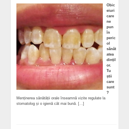
Obic
eiuri
care
ne
pun
în
peric
ol
sănăt
atea
dințil
or.
Tu
știi
care
sunt
?
Menținerea sănătății orale înseamnă vizite regulate la
stomatolog și o igienă cât mai bună. […]