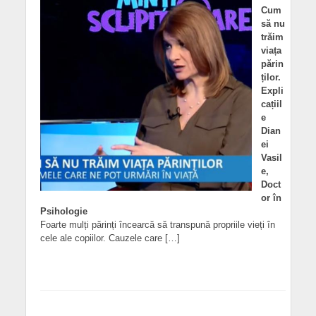
Cum
să nu
trăim
viața
părin
ților.
Expli
cațiil
e
Dian
ei
Vasil
e,
Doct
or în
Psihologie
Foarte mulți părinți încearcă să transpună propriile vieți în
cele ale copiilor. Cauzele care […]