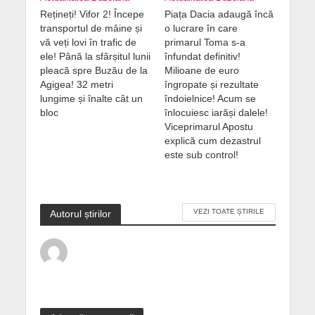
Rețineți! Vifor 2! Începe
Piața Dacia adaugă încă
transportul de mâine și
o lucrare în care
vă veți lovi în trafic de
primarul Toma s-a
ele! Până la sfârșitul lunii
înfundat definitiv!
pleacă spre Buzău de la
Milioane de euro
Agigea! 32 metri
îngropate și rezultate
lungime și înalte cât un
îndoielnice! Acum se
bloc
înlocuiesc iarăși dalele!
Viceprimarul Apostu
explică cum dezastrul
este sub control!
VEZI TOATE ȘTIRILE
Autorul știrilor