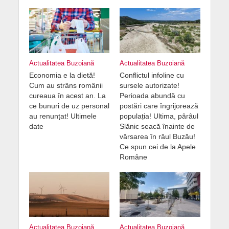
Actualitatea Buzoiană
Actualitatea Buzoiană
Economia e la dietă!
Conflictul infoline cu
Cum au strâns românii
sursele autorizate!
cureaua în acest an. La
Perioada abundă cu
ce bunuri de uz personal
postări care îngrijorează
au renunțat! Ultimele
populația! Ultima, pârâul
date
Slănic seacă înainte de
vărsarea în râul Buzău!
Ce spun cei de la Apele
Române
Actualitatea Buzoiană
Actualitatea Buzoiană