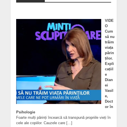
VIDE
O
Cum
să nu
trăim
viața
părin
ților.
Expli
cațiil
e
Dian
ei
Vasil
e,
Doct
or în
Psihologie
Foarte mulți părinți încearcă să transpună propriile vieți în
cele ale copiilor. Cauzele care […]