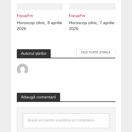
FocusFm
FocusFm
Horoscop zilnic, 8 aprilie
Horoscop zilnic, 7 aprilie
2026
2026
VEZI TOATE ȘTIRILE
Autorul știrilor
Adaugă comentarii
Apasă aici pentru a publica un comentariu