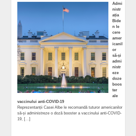
Admi
nistr
ația
Bide
n le
cere
amer
icanil
or
să-și
admi
nistr
eze
doze
boos
ter
ale
vaccinului anti-COVID-19
Reprezentanții Casei Albe le recomandă tuturor americanilor
să-și administreze o doză booster a vaccinului anti-COVID-
19, […]