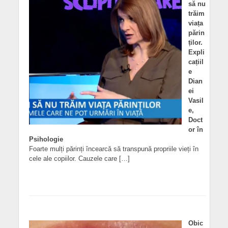
să nu
trăim
viața
părin
ților.
Expli
cațiil
e
Dian
ei
Vasil
e,
Doct
or în
Psihologie
Foarte mulți părinți încearcă să transpună propriile vieți în
cele ale copiilor. Cauzele care […]
Obic