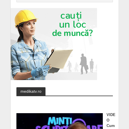
medikatv.ro
VIDE
O
Cum