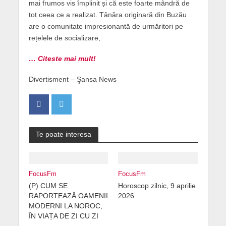
mai frumos vis împlinit și că este foarte mândră de
tot ceea ce a realizat. Tânăra originară din Buzău
are o comunitate impresionantă de urmăritori pe
rețelele de socializare,
… Citeste mai mult!
Divertisment – Şansa News
Te poate interesa
FocusFm
FocusFm
(P) CUM SE
Horoscop zilnic, 9 aprilie
RAPORTEAZĂ OAMENII
2026
MODERNI LA NOROC,
ÎN VIAȚA DE ZI CU ZI