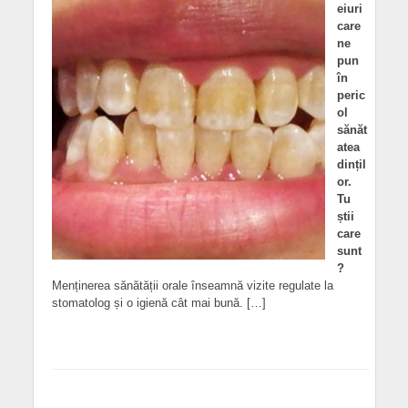
eiuri
care
ne
pun
în
peric
ol
sănăt
atea
dințil
or.
Tu
știi
care
sunt
?
Menținerea sănătății orale înseamnă vizite regulate la
stomatolog și o igienă cât mai bună. […]