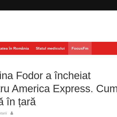
atea în România
Sfatul medicului
FocusFm
ina Fodor a încheiat
ntru America Express. Cu
ă în țară
arii