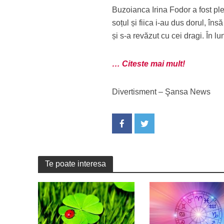
Buzoianca Irina Fodor a fost pl
soțul și fiica i-au dus dorul, în
și s-a revăzut cu cei dragi. În 
… Citeste mai mult!
Divertisment – Şansa News
Te poate interesa