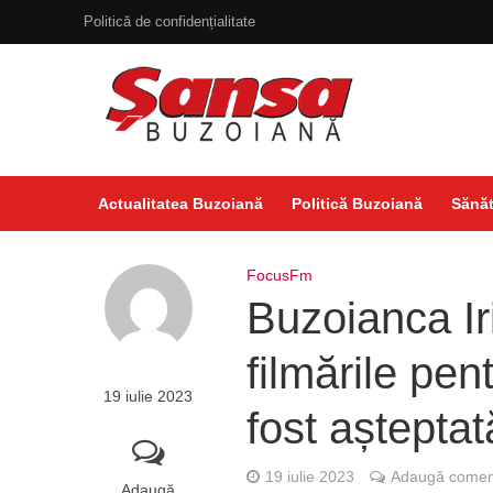
Politică de confidențialitate
Actualitatea Buzoiană
Politică Buzoiană
Sănăt
FocusFm
Buzoianca Ir
filmările pe
19 iulie 2023
fost așteptat
19 iulie 2023
Adaugă coment
Adaugă