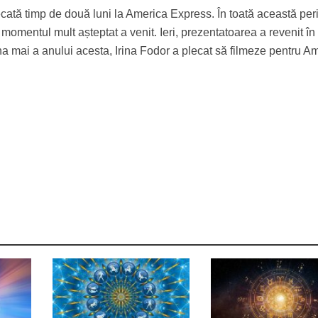
ecată timp de două luni la America Express. În toată această per
să momentul mult așteptat a venit. Ieri, prezentatoarea a revenit în
luna mai a anului acesta, Irina Fodor a plecat să filmeze pentru A