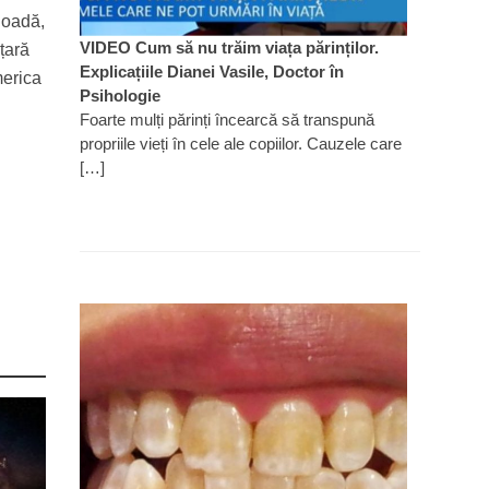
ioadă,
VIDEO Cum să nu trăim viața părinților.
 țară
Explicațiile Dianei Vasile, Doctor în
merica
Psihologie
Foarte mulți părinți încearcă să transpună
propriile vieți în cele ale copiilor. Cauzele care
[…]