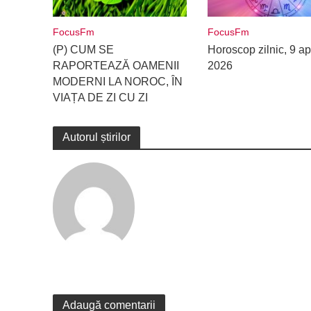
FocusFm
FocusFm
(P) CUM SE
Horoscop zilnic, 9 apr
RAPORTEAZĂ OAMENII
2026
MODERNI LA NOROC, ÎN
VIAȚA DE ZI CU ZI
Autorul știrilor
Adaugă comentarii