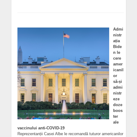
Admi
nistr
ația
Bide
n le
cere
amer
icanil
or
să-și
admi
nistr
eze
doze
boos
ter
ale
vaccinului anti-COVID-19
Reprezentanții Casei Albe le recomandă tuturor americanilor