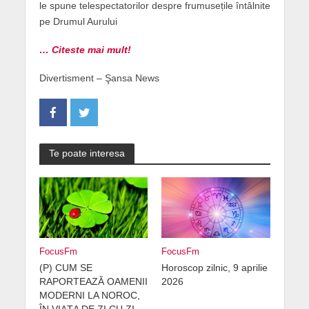
le spune telespectatorilor despre frumusețile întâlnite
pe Drumul Aurului
… Citeste mai mult!
Divertisment – Şansa News
Te poate interesa
FocusFm
FocusFm
(P) CUM SE
Horoscop zilnic, 9 aprilie
RAPORTEAZĂ OAMENII
2026
MODERNI LA NOROC,
ÎN VIAȚA DE ZI CU ZI