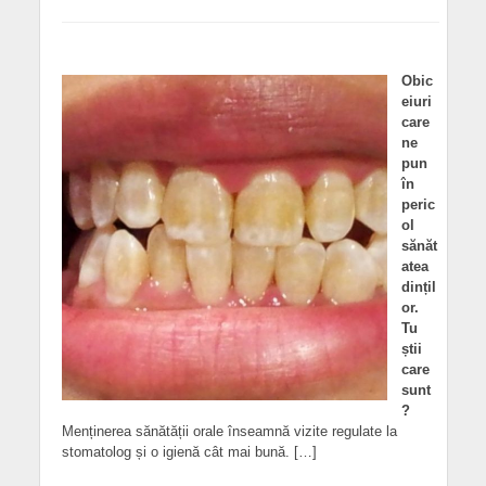
Obic
eiuri
care
ne
pun
în
peric
ol
sănăt
atea
dințil
or.
Tu
știi
care
sunt
?
Menținerea sănătății orale înseamnă vizite regulate la
stomatolog și o igienă cât mai bună. […]