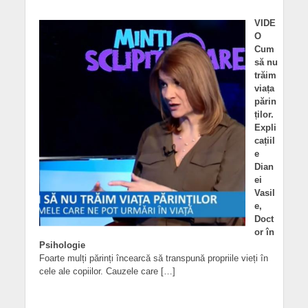
VIDE
O
Cum
să nu
trăim
viața
părin
ților.
Expli
cațiil
e
Dian
ei
Vasil
e,
Doct
or în
Psihologie
Foarte mulți părinți încearcă să transpună propriile vieți în
cele ale copiilor. Cauzele care […]