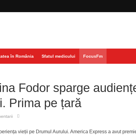
atea în România
Sfatul medicului
FocusFm
ina Fodor sparge audienț
i. Prima pe țară
entarii
xperiența vieții pe Drumul Aurului. America Express a avut premi