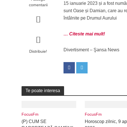
15 ianuarie 2023 și a fost număr
comentarii
sunt Oase și Damian, care au re
întâlnite pe Drumul Aurului
… Citeste mai mult!
Divertisment – Şansa News
Distribuie!
Te poate interesa
FocusFm
FocusFm
(P) CUM SE
Horoscop zilnic, 9 apr