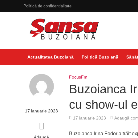
Politică de confidențialitate
Actualitatea Buzoiană
Politică Buzoiană
Sănăt
FocusFm
Buzoianca Ir
cu show-ul e
17 ianuarie 2023
17 ianuarie 2023
Adaugă com
Buzoianca Irina Fodor a trăit e
Adaugă