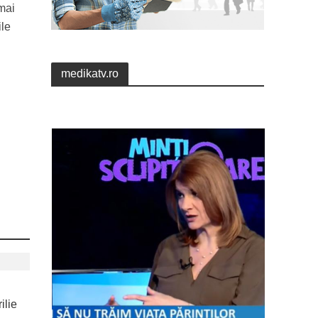
 mai
ile
medikatv.ro
ilie