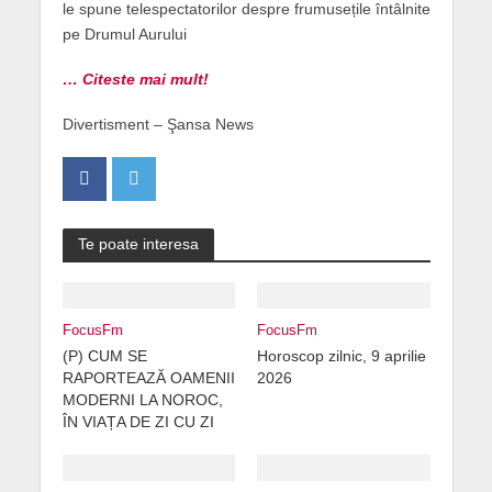
le spune telespectatorilor despre frumusețile întâlnite
pe Drumul Aurului
… Citeste mai mult!
Divertisment – Şansa News
Te poate interesa
FocusFm
FocusFm
(P) CUM SE
Horoscop zilnic, 9 aprilie
RAPORTEAZĂ OAMENII
2026
MODERNI LA NOROC,
ÎN VIAȚA DE ZI CU ZI