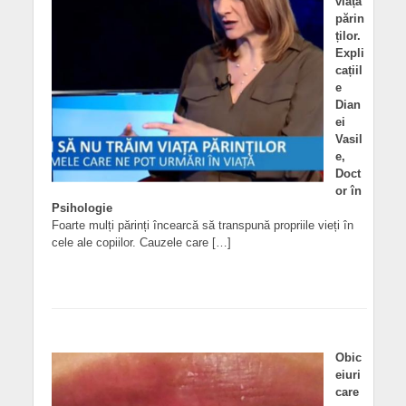
viața
părin
ților.
Expli
cațiil
e
Dian
ei
Vasil
e,
Doct
or în
Psihologie
Foarte mulți părinți încearcă să transpună propriile vieți în
cele ale copiilor. Cauzele care […]
Obic
eiuri
care