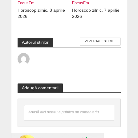
FocusFm
FocusFm
Horoscop zilnic, 8 aprilie
Horoscop zilnic, 7 aprilie
2026
2026
VEZI TOATE ȘTIRILE
Autorul știrilor
Adaugă comentarii
Apasă aici pentru a publica un comentariu