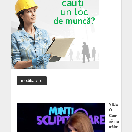
medikatv.ro
VIDE
O
Cum
să nu
trăim