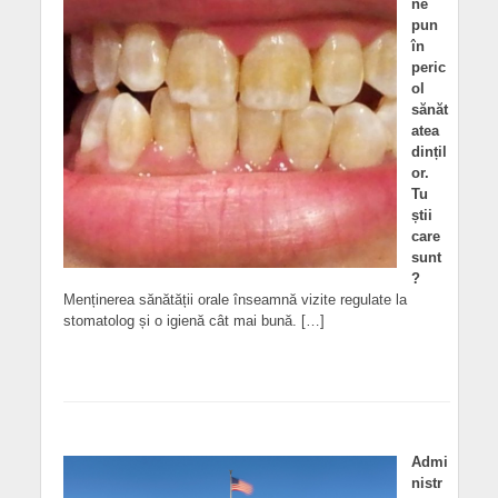
ne
pun
în
peric
ol
sănăt
atea
dințil
or.
Tu
știi
care
sunt
?
Menținerea sănătății orale înseamnă vizite regulate la
stomatolog și o igienă cât mai bună. […]
Admi
nistr