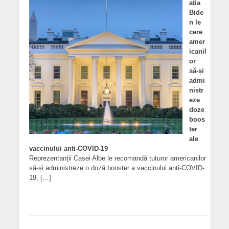
ația
Bide
n le
cere
amer
icanil
or
să-și
admi
nistr
eze
doze
boos
ter
ale
vaccinului anti-COVID-19
Reprezentanții Casei Albe le recomandă tuturor americanilor
să-și administreze o doză booster a vaccinului anti-COVID-
19, […]