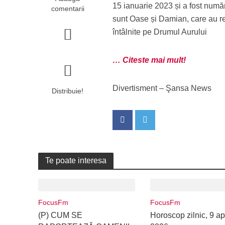
15 ianuarie 2023 și a fost număr
comentarii
sunt Oase și Damian, care au re
întâlnite pe Drumul Aurului
… Citeste mai mult!
Divertisment – Şansa News
Distribuie!
Te poate interesa
FocusFm
FocusFm
(P) CUM SE
Horoscop zilnic, 9 apr