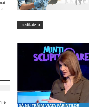
 mai
ile
medikatv.ro
ilie