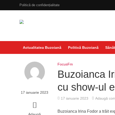
Politică de confidențialitate
Actualitatea Buzoiană
Politică Buzoiană
Sănăt
FocusFm
Buzoianca Ir
cu show-ul e
17 ianuarie 2023
17 ianuarie 2023
Adaugă com
Buzoianca Irina Fodor a trăit e
Adaugă