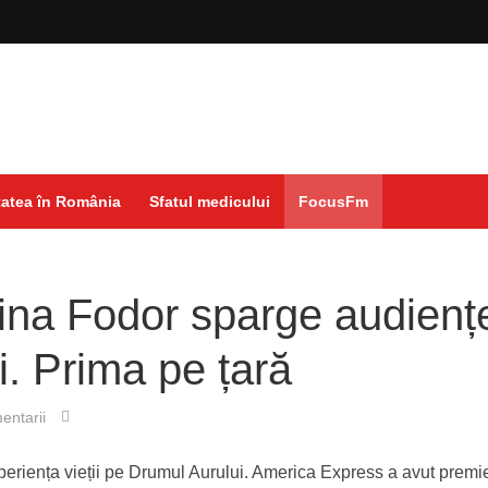
atea în România
Sfatul medicului
FocusFm
ina Fodor sparge audienț
i. Prima pe țară
entarii
xperiența vieții pe Drumul Aurului. America Express a avut premi