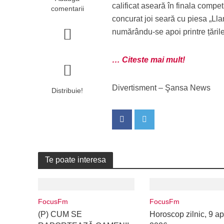
calificat aseară în finala compet
comentarii
concurat joi seară cu piesa „L
numărându-se apoi printre țăril
… Citeste mai mult!
Divertisment – Şansa News
Distribuie!
Te poate interesa
FocusFm
FocusFm
(P) CUM SE
Horoscop zilnic, 9 apr