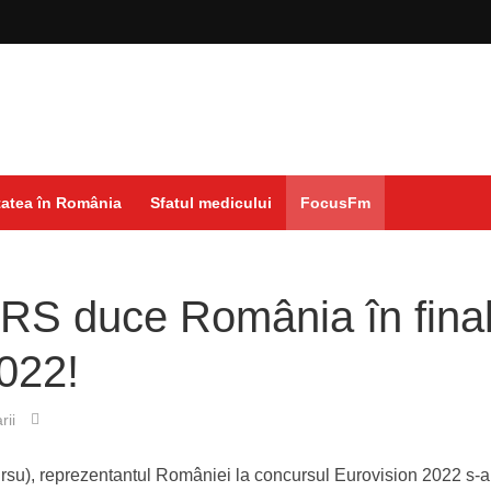
atea în România
Sfatul medicului
FocusFm
RS duce România în fina
022!
rii
su), reprezentantul României la concursul Eurovision 2022 s-a