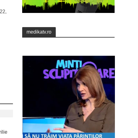
22,
medikatv.ro
ilie