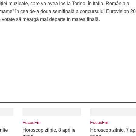
iției muzicale, care va avea loc la Torino, în Italia. România a
lamame” în cea de-a doua semifinală a concursului Eurovision 20
e votate să meargă mai departe în marea finală.
FocusFm
FocusFm
ilie
Horoscop zilnic, 8 aprilie
Horoscop zilnic, 7 apr