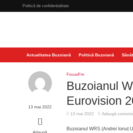
Politică de confidențialitate
Actualitatea Buzoiană
Politică Buzoiană
Sănăt
FocusFm
Buzoianul W
Eurovision 2
13 mai 2022
13 mai 2022
Adaugă comenta
Buzoianul WRS (Andrei Ionuț Ur
Adaugă