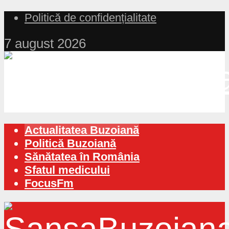
Politică de confidențialitate
7 august 2026
Actualitatea Buzoiană
Politică Buzoiană
Sănătatea în România
Sfatul medicului
FocusFm