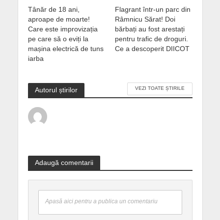
Tânăr de 18 ani,
Flagrant într-un parc din
aproape de moarte!
Râmnicu Sărat! Doi
Care este improvizația
bărbați au fost arestați
pe care să o eviți la
pentru trafic de droguri.
mașina electrică de tuns
Ce a descoperit DIICOT
iarba
VEZI TOATE ȘTIRILE
Autorul știrilor
Adaugă comentarii
Apasă aici pentru a publica un comentariu