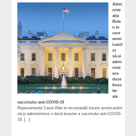
Admi
nistr
ația
Bide
n le
cere
amer
icanil
or
să-și
admi
nistr
eze
doze
boos
ter
ale
vaccinului anti-COVID-19
Reprezentanții Casei Albe le recomandă tuturor americanilor
să-și administreze o doză booster a vaccinului anti-COVID-
19, […]