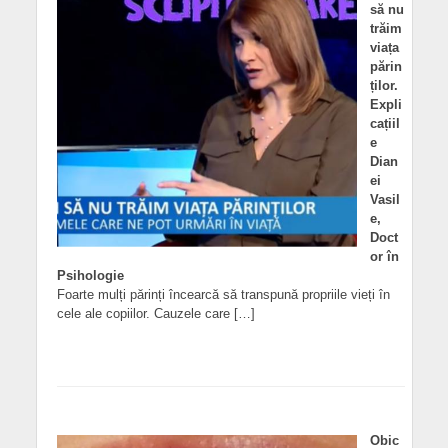
să nu
trăim
viața
părin
ților.
Expli
cațiil
e
Dian
ei
Vasil
e,
Doct
or în
Psihologie
Foarte mulți părinți încearcă să transpună propriile vieți în
cele ale copiilor. Cauzele care […]
Obic