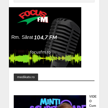
medikatv.ro
VIDE
O
Cum