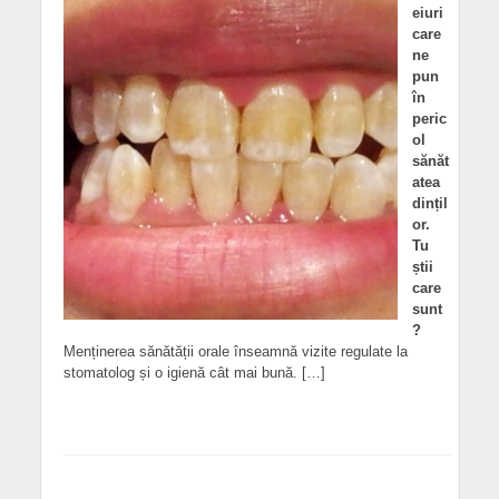
eiuri
care
ne
pun
în
peric
ol
sănăt
atea
dințil
or.
Tu
știi
care
sunt
?
Menținerea sănătății orale înseamnă vizite regulate la
stomatolog și o igienă cât mai bună. […]