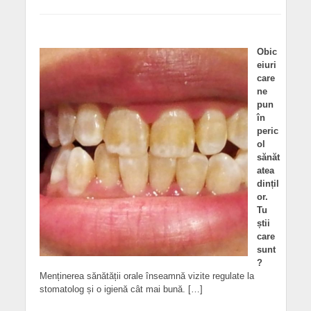
Obic
eiuri
care
ne
pun
în
peric
ol
sănăt
atea
dințil
or.
Tu
știi
care
sunt
?
Menținerea sănătății orale înseamnă vizite regulate la
stomatolog și o igienă cât mai bună. […]