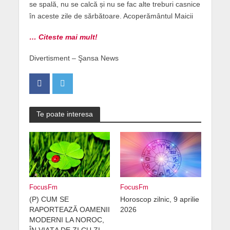
se spală, nu se calcă și nu se fac alte treburi casnice
în aceste zile de sărbătoare. Acoperământul Maicii
… Citeste mai mult!
Divertisment – Şansa News
Te poate interesa
FocusFm
FocusFm
(P) CUM SE
Horoscop zilnic, 9 aprilie
RAPORTEAZĂ OAMENII
2026
MODERNI LA NOROC,
ÎN VIAȚA DE ZI CU ZI