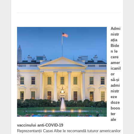
Admi
nistr
ația
Bide
n le
cere
amer
icanil
or
să-și
admi
nistr
eze
doze
boos
ter
ale
vaccinului anti-COVID-19
Reprezentanții Casei Albe le recomandă tuturor americanilor