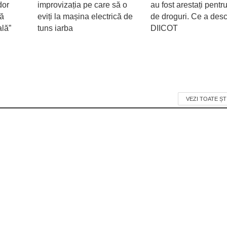
dor
improvizația pe care să o
au fost arestați pentru
ră
eviți la mașina electrică de
de droguri. Ce a desc
ală”
tuns iarba
DIICOT
VEZI TOATE ȘT