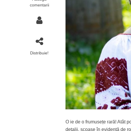
comentarii
Distribuie!
O ie de o frumusețe rară! Atât 
detalii, scoase în evidență de r