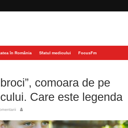
atea în România
Sfatul medicului
FocusFm
broci”, comoara de pe
cului. Care este legenda
omentarii