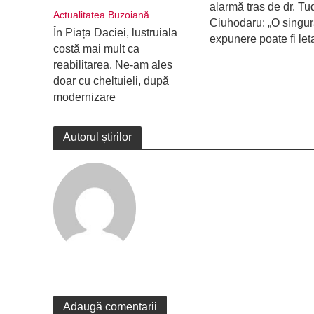
alarmă tras de dr. Tu
Actualitatea Buzoiană
Ciuhodaru: „O singu
În Piața Daciei, lustruiala
expunere poate fi let
costă mai mult ca
reabilitarea. Ne-am ales
doar cu cheltuieli, după
modernizare
Autorul știrilor
Adaugă comentarii