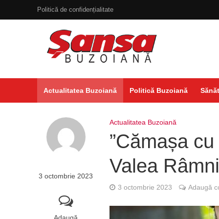
Politică de confidențialitate
Actualitatea Buzoiană
Politică Buzoiană
Sănăt
Actualitatea Buzoiană
”Cămașa cu 
Valea Râmni
3 octombrie 2023
3 octombrie 2023
Adaugă c
Adaugă