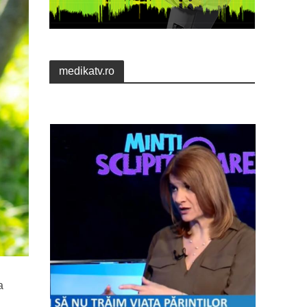
medikatv.ro
a