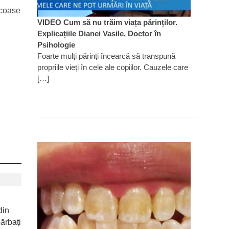
scoase
VIDEO Cum să nu trăim viața părinților.
Explicațiile Dianei Vasile, Doctor în
Psihologie
Foarte mulți părinți încearcă să transpună
propriile vieți în cele ale copiilor. Cauzele care
[…]
din
ărbați