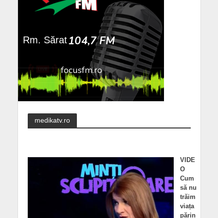
medikatv.ro
VIDE
O
Cum
să nu
trăim
viața
părin