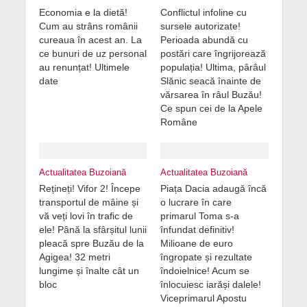
Economia e la dietă!
Conflictul infoline cu
Cum au strâns românii
sursele autorizate!
cureaua în acest an. La
Perioada abundă cu
ce bunuri de uz personal
postări care îngrijorează
au renunțat! Ultimele
populația! Ultima, pârâul
date
Slănic seacă înainte de
vărsarea în râul Buzău!
Ce spun cei de la Apele
Române
Actualitatea Buzoiană
Actualitatea Buzoiană
Rețineți! Vifor 2! Începe
Piața Dacia adaugă încă
transportul de mâine și
o lucrare în care
vă veți lovi în trafic de
primarul Toma s-a
ele! Până la sfârșitul lunii
înfundat definitiv!
pleacă spre Buzău de la
Milioane de euro
Agigea! 32 metri
îngropate și rezultate
lungime și înalte cât un
îndoielnice! Acum se
bloc
înlocuiesc iarăși dalele!
Viceprimarul Apostu