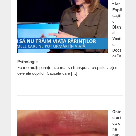
ților.
Expli
cațiil
e
Dian
ei
Vasil
e,
Doct
or în
Psihologie
Foarte mulți părinți încearcă să transpună propriile vieți în
cele ale copiilor. Cauzele care […]
Obic
eiuri
care
ne
pun