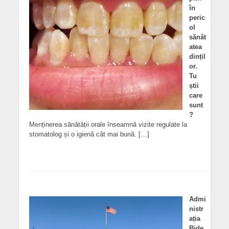
în
peric
ol
sănăt
atea
dințil
or.
Tu
știi
care
sunt
?
Menținerea sănătății orale înseamnă vizite regulate la
stomatolog și o igienă cât mai bună. […]
Admi
nistr
ația
Bide