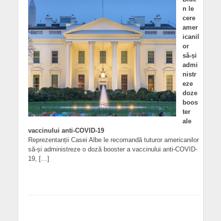
n le
cere
amer
icanil
or
să-și
admi
nistr
eze
doze
boos
ter
ale
vaccinului anti-COVID-19
Reprezentanții Casei Albe le recomandă tuturor americanilor
să-și administreze o doză booster a vaccinului anti-COVID-
19, […]