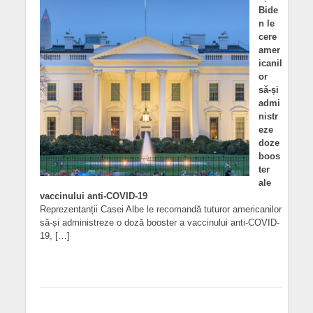
Bide
n le
cere
amer
icanil
or
să-și
admi
nistr
eze
doze
boos
ter
ale
vaccinului anti-COVID-19
Reprezentanții Casei Albe le recomandă tuturor americanilor
să-și administreze o doză booster a vaccinului anti-COVID-
19, […]