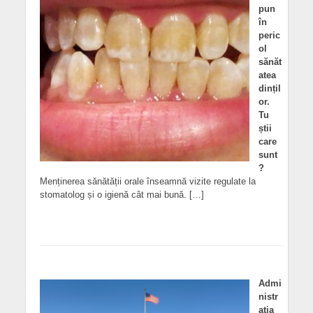
pun
în
peric
ol
sănăt
atea
dințil
or.
Tu
știi
care
sunt
?
Menținerea sănătății orale înseamnă vizite regulate la
stomatolog și o igienă cât mai bună. […]
Admi
nistr
ația