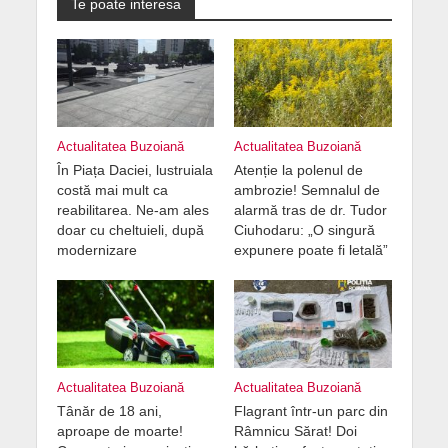
Te poate interesa
Actualitatea Buzoiană
Actualitatea Buzoiană
În Piața Daciei, lustruiala
Atenție la polenul de
costă mai mult ca
ambrozie! Semnalul de
reabilitarea. Ne-am ales
alarmă tras de dr. Tudor
doar cu cheltuieli, după
Ciuhodaru: „O singură
modernizare
expunere poate fi letală”
Actualitatea Buzoiană
Actualitatea Buzoiană
Tânăr de 18 ani,
Flagrant într-un parc din
aproape de moarte!
Râmnicu Sărat! Doi