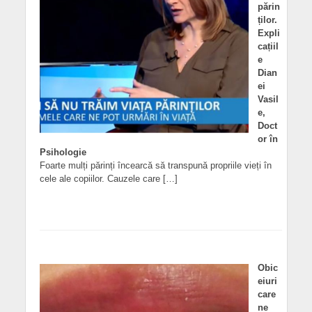
părin
ților.
Expli
cațiil
e
Dian
ei
Vasil
e,
Doct
or în
Psihologie
Foarte mulți părinți încearcă să transpună propriile vieți în
cele ale copiilor. Cauzele care […]
Obic
eiuri
care
ne