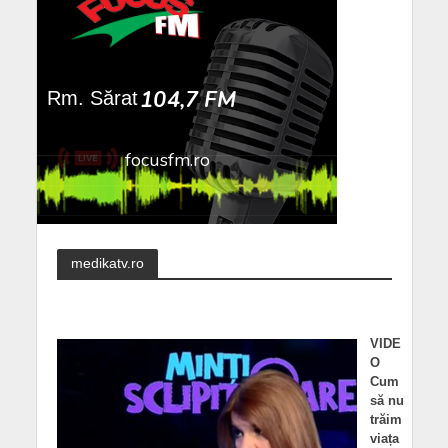
medikatv.ro
VIDE
O
Cum
să nu
trăim
viața