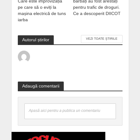
Care este improvizația
bărbați au fost arestați
pe care să o eviți la
pentru trafic de droguri.
mașina electrică de tuns
Ce a descoperit DIICOT
iarba
VEZI TOATE ȘTIRILE
Autorul știrilor
Adaugă comentarii
Apasă aici pentru a publica un comentariu