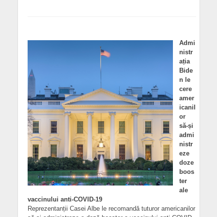
Admi
nistr
ația
Bide
n le
cere
amer
icanil
or
să-și
admi
nistr
eze
doze
boos
ter
ale
vaccinului anti-COVID-19
Reprezentanții Casei Albe le recomandă tuturor americanilor