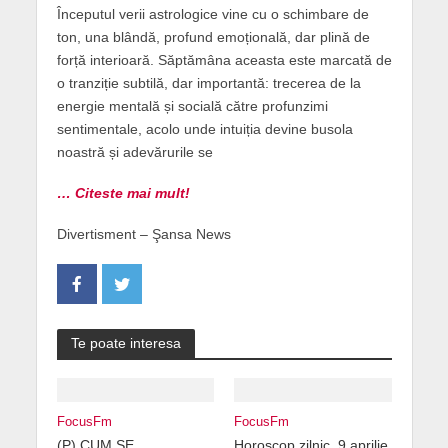
Începutul verii astrologice vine cu o schimbare de
ton, una blândă, profund emoțională, dar plină de
forță interioară. Săptămâna aceasta este marcată de
o tranziție subtilă, dar importantă: trecerea de la
energie mentală și socială către profunzimi
sentimentale, acolo unde intuiția devine busola
noastră și adevărurile se
… Citeste mai mult!
Divertisment – Şansa News
Te poate interesa
FocusFm
FocusFm
(P) CUM SE
Horoscop zilnic, 9 aprilie