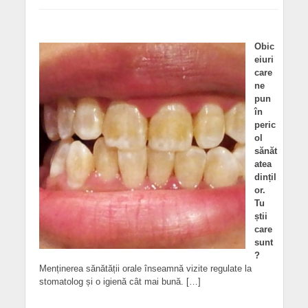
Obic
eiuri
care
ne
pun
în
peric
ol
sănăt
atea
dințil
or.
Tu
știi
care
sunt
?
Menținerea sănătății orale înseamnă vizite regulate la
stomatolog și o igienă cât mai bună. […]