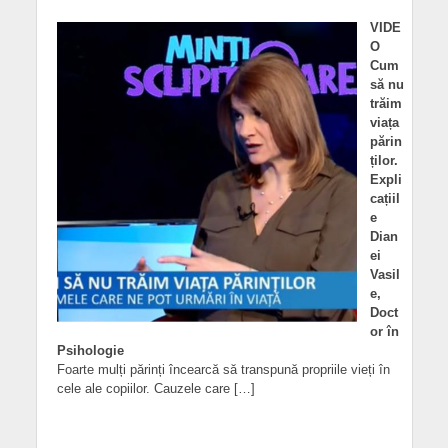
VIDE
O
Cum
să nu
trăim
viața
părin
ților.
Expli
cațiil
e
Dian
ei
Vasil
e,
Doct
or în
Psihologie
Foarte mulți părinți încearcă să transpună propriile vieți în
cele ale copiilor. Cauzele care […]