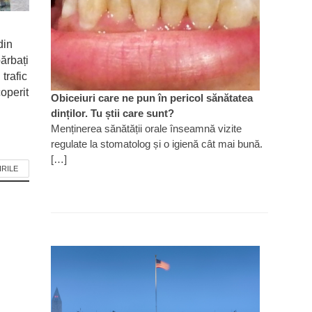
din
ărbați
 trafic
operit
Obiceiuri care ne pun în pericol sănătatea
dinților. Tu știi care sunt?
Menținerea sănătății orale înseamnă vizite
regulate la stomatolog și o igienă cât mai bună.
[…]
IRILE