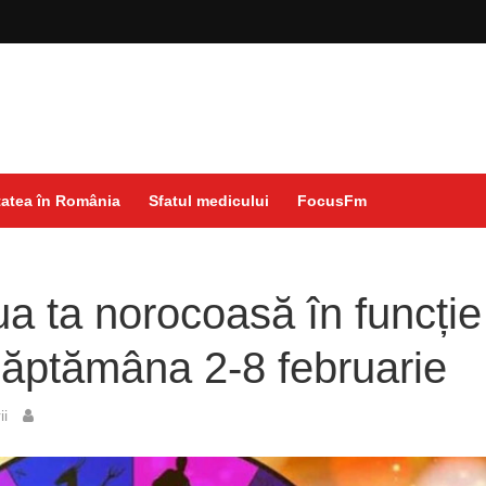
atea în România
Sfatul medicului
FocusFm
ua ta norocoasă în funcție
săptămâna 2-8 februarie
ii