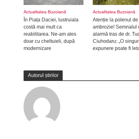
Actualitatea Buzoiană
Actualitatea Buzoiană
În Piața Daciei, lustruiala
Atenție la polenul de
costă mai mult ca
ambrozie! Semnalul 
reabilitarea. Ne-am ales
alarmă tras de dr. Tu
doar cu cheltuieli, după
Ciuhodaru: „O singu
modernizare
expunere poate fi let
Autorul știrilor