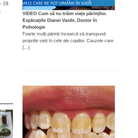
 – 19
e
VIDEO Cum să nu trăim viața părinților.
Explicațiile Dianei Vasile, Doctor în
Psihologie
Foarte mulți părinți încearcă să transpună
propriile vieți în cele ale copiilor. Cauzele care
[…]