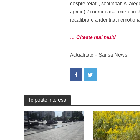
despre relații, schimbări și ale
aprilie) Zi norocoasă: miercuri
recalibrare a identității emoțion
… Citeste mai mult!
Actualitate – Şansa News
Te poate interesa