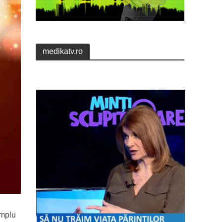
medikatv.ro
amplu