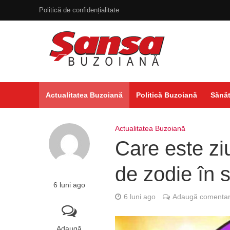
Politică de confidențialitate
Actualitatea Buzoiană
Politică Buzoiană
Sănăt
Actualitatea Buzoiană
Care este zi
de zodie în 
6 luni ago
6 luni ago
Adaugă comentar
Adaugă