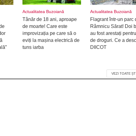
Actualitatea Buzoiană
Actualitatea Buzoiană
Tânăr de 18 ani, aproape
Flagrant într-un parc 
de
de moarte! Care este
Râmnicu Sărat! Doi b
dor
improvizația pe care să o
au fost arestați pentru
ră
eviți la mașina electrică de
de droguri. Ce a desc
ală”
tuns iarba
DIICOT
VEZI TOATE ȘT