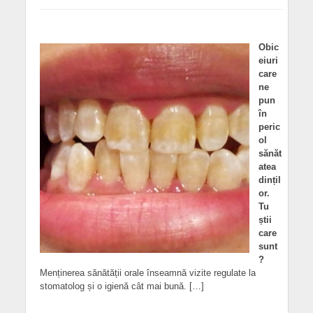
Obic
eiuri
care
ne
pun
în
peric
ol
sănăt
atea
dințil
or.
Tu
știi
care
sunt
?
Menținerea sănătății orale înseamnă vizite regulate la
stomatolog și o igienă cât mai bună. […]