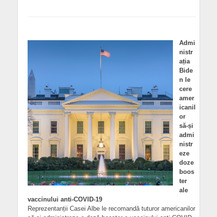
Admi
nistr
ația
Bide
n le
cere
amer
icanil
or
să-și
admi
nistr
eze
doze
boos
ter
ale
vaccinului anti-COVID-19
Reprezentanții Casei Albe le recomandă tuturor americanilor