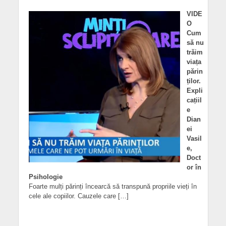
VIDE
O
Cum
să nu
trăim
viața
părin
ților.
Expli
cațiil
e
Dian
ei
Vasil
e,
Doct
or în
Psihologie
Foarte mulți părinți încearcă să transpună propriile vieți în
cele ale copiilor. Cauzele care […]