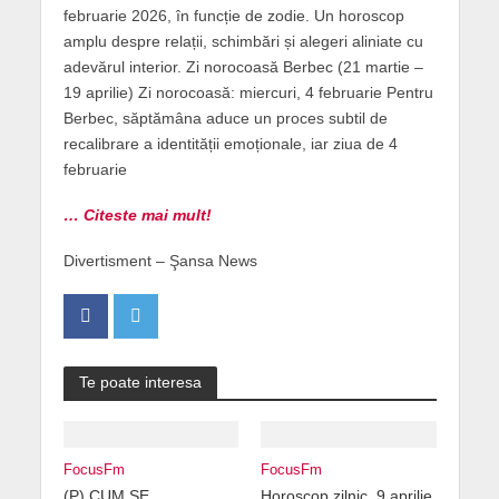
februarie 2026, în funcție de zodie. Un horoscop
amplu despre relații, schimbări și alegeri aliniate cu
adevărul interior. Zi norocoasă Berbec (21 martie –
19 aprilie) Zi norocoasă: miercuri, 4 februarie Pentru
Berbec, săptămâna aduce un proces subtil de
recalibrare a identității emoționale, iar ziua de 4
februarie
… Citeste mai mult!
Divertisment – Şansa News
Te poate interesa
FocusFm
FocusFm
(P) CUM SE
Horoscop zilnic, 9 aprilie