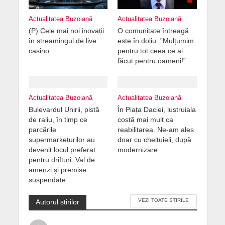
Actualitatea Buzoiană
Actualitatea Buzoiană
(P) Cele mai noi inovații
O comunitate întreagă
în streamingul de live
este în doliu. ”Mulțumim
casino
pentru tot ceea ce ai
făcut pentru oameni!”
Actualitatea Buzoiană
Actualitatea Buzoiană
Bulevardul Unirii, pistă
În Piața Daciei, lustruiala
de raliu, în timp ce
costă mai mult ca
parcările
reabilitarea. Ne-am ales
supermarketurilor au
doar cu cheltuieli, după
devenit locul preferat
modernizare
pentru drifturi. Val de
amenzi și premise
suspendate
VEZI TOATE ȘTIRILE
Autorul știrilor