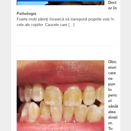
Doct
or în
Psihologie
Foarte mulți părinți încearcă să transpună propriile vieți în
cele ale copiilor. Cauzele care […]
Obic
eiuri
care
ne
pun
în
peric
ol
sănăt
atea
dințil
or.
Tu