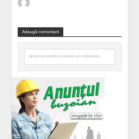
Adaugă comentarii
Apasă aici pentru a publica un comentariu