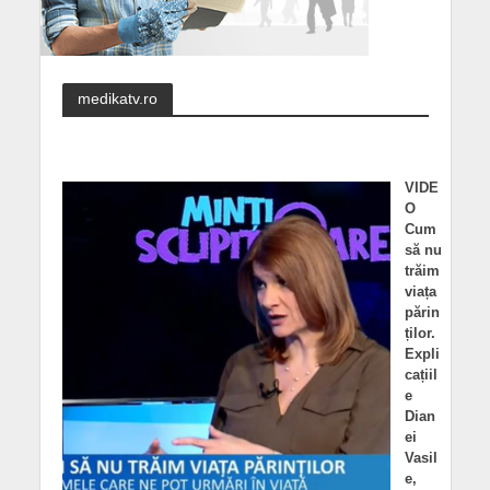
medikatv.ro
VIDE
O
Cum
să nu
trăim
viața
părin
ților.
Expli
cațiil
e
Dian
ei
Vasil
e,