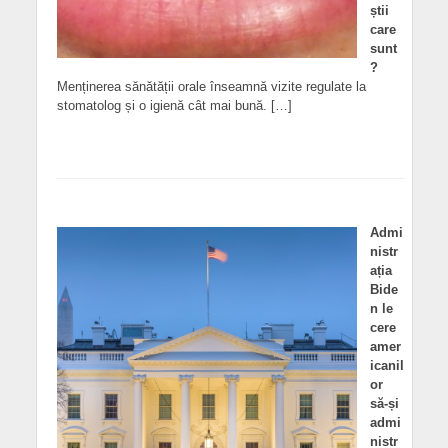
știi
care
sunt
?
Menținerea sănătății orale înseamnă vizite regulate la
stomatolog și o igienă cât mai bună. […]
Admi
nistr
ația
Bide
n le
cere
amer
icanil
or
să-și
admi
nistr