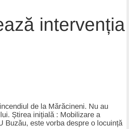
ează intervenția
 incendiul de la Mărăcineni. Nu au
i. Știrea inițială : Mobilizare a
SU Buzău, este vorba despre o locuință