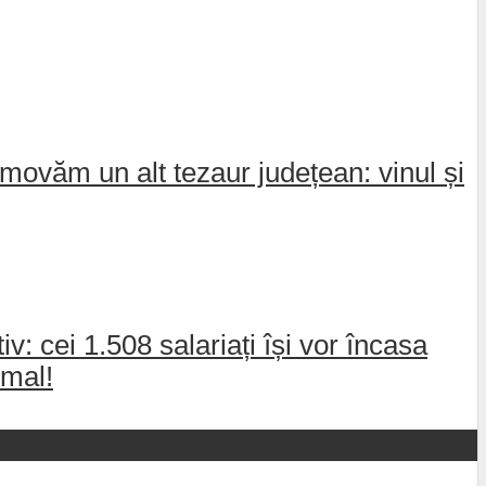
movăm un alt tezaur județean: vinul și
: cei 1.508 salariați își vor încasa
rmal!