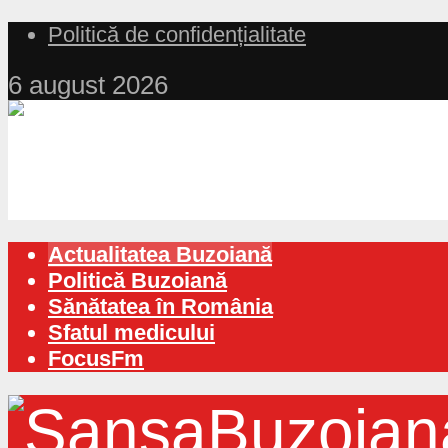
Politică de confidențialitate
6 august 2026
Actualitatea Buzoiană
Politică Buzoiană
Sănătatea în România
Sfatul medicului
FocusFm