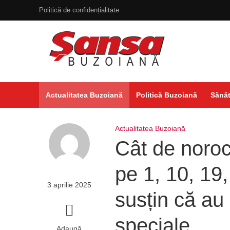
Politică de confidențialitate
Actualitatea Buzoiană
Politică Buzoiană
Sănăt
Actualitatea Buzoiană
Cât de noroc
pe 1, 10, 19
3 aprilie 2025
susțin că au c
speciale
Adaugă