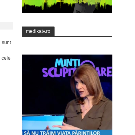
medikatv.ro
i sunt
e cele