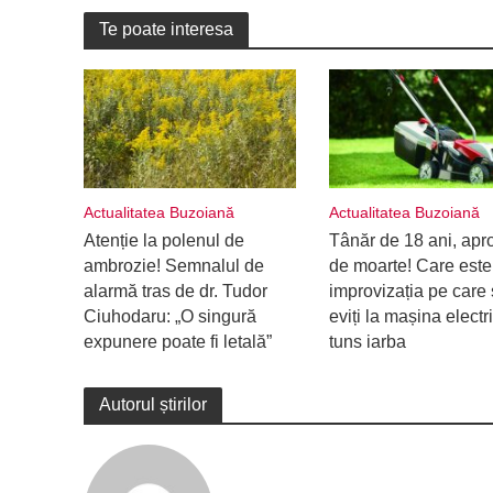
Te poate interesa
Actualitatea Buzoiană
Actualitatea Buzoiană
Atenție la polenul de
Tânăr de 18 ani, apr
ambrozie! Semnalul de
de moarte! Care este
alarmă tras de dr. Tudor
improvizația pe care 
Ciuhodaru: „O singură
eviți la mașina electr
expunere poate fi letală”
tuns iarba
Autorul știrilor