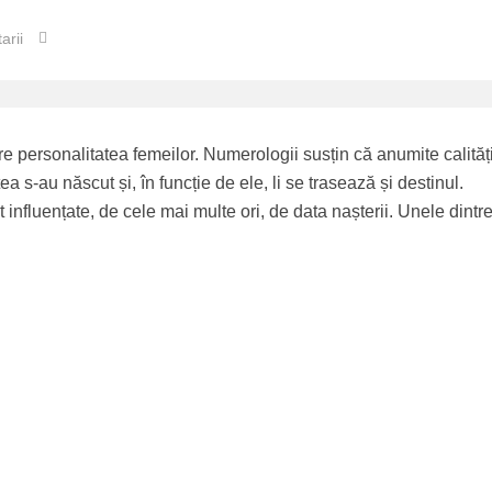
arii
 personalitatea femeilor. Numerologii susțin că anumite calităț
ea s-au născut și, în funcție de ele, li se trasează și destinul.
 influențate, de cele mai multe ori, de data nașterii. Unele dintr