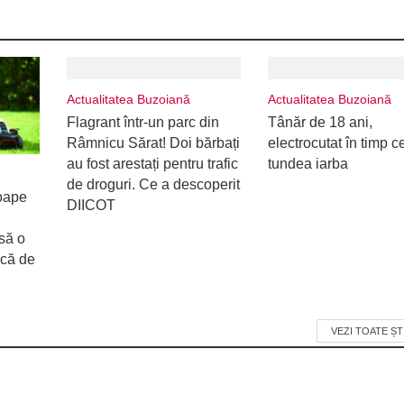
Actualitatea Buzoiană
Actualitatea Buzoiană
Flagrant într-un parc din
Tânăr de 18 ani,
Râmnicu Sărat! Doi bărbați
electrocutat în timp c
au fost arestați pentru trafic
tundea iarba
de droguri. Ce a descoperit
oape
DIICOT
să o
ică de
VEZI TOATE ȘT