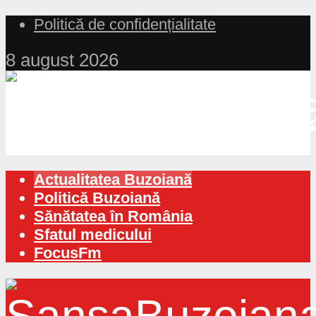
Politică de confidențialitate
8 august 2026
Actualitatea Buzoiană
Politică Buzoiană
Sănătatea în România
Sfatul medicului
FocusFm