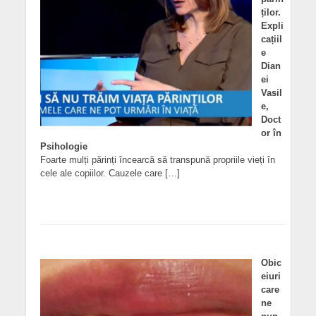
ților.
Expli
cațiil
e
Dian
ei
Vasil
e,
Doct
or în
Psihologie
Foarte mulți părinți încearcă să transpună propriile vieți în
cele ale copiilor. Cauzele care […]
Obic
eiuri
care
ne