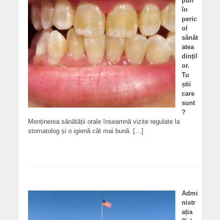
pun
în
peric
ol
sănăt
atea
dințil
or.
Tu
știi
care
sunt
?
Menținerea sănătății orale înseamnă vizite regulate la
stomatolog și o igienă cât mai bună. […]
Admi
nistr
ația