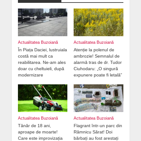
Actualitatea Buzoiană
Actualitatea Buzoiană
În Piața Daciei, lustruiala
Atenție la polenul de
costă mai mult ca
ambrozie! Semnalul de
reabilitarea. Ne-am ales
alarmă tras de dr. Tudor
doar cu cheltuieli, după
Ciuhodaru: „O singură
modernizare
expunere poate fi letală”
Actualitatea Buzoiană
Actualitatea Buzoiană
Tânăr de 18 ani,
Flagrant într-un parc din
aproape de moarte!
Râmnicu Sărat! Doi
Care este improvizația
bărbați au fost arestați