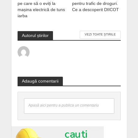
pe care să o eviți la
pentru trafic de droguri.
mașina electrică de tuns
Ce a descoperit DIICOT
iarba
VEZI TOATE ȘTIRILE
Autorul știrilor
Adaugă comentarii
Apasă aici pentru a publica un comentariu