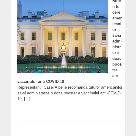
Bide
n le
cere
amer
icanil
or
să-și
admi
nistr
eze
doze
boos
ter
ale
vaccinului anti-COVID-19
Reprezentanții Casei Albe le recomandă tuturor americanilor
să-și administreze o doză booster a vaccinului anti-COVID-
19, […]