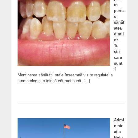
în
peric
ol
sănăt
atea
dințil
or.
Tu
știi
care
sunt
?
Menținerea sănătății orale înseamnă vizite regulate la
stomatolog și o igienă cât mai bună. […]
Admi
nistr
ația
Bide