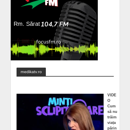
medikatv.ro
VIDE
O
Cum
să nu
trăim
viața
părin