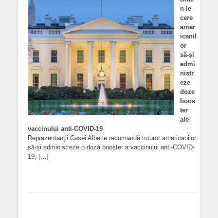
n le
cere
amer
icanil
or
să-și
admi
nistr
eze
doze
boos
ter
ale
vaccinului anti-COVID-19
Reprezentanții Casei Albe le recomandă tuturor americanilor
să-și administreze o doză booster a vaccinului anti-COVID-
19, […]