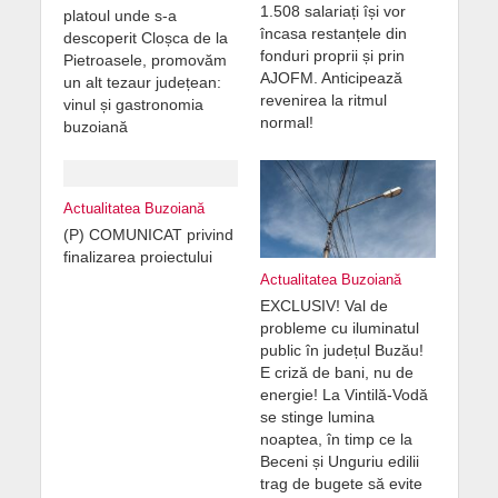
1.508 salariați își vor
platoul unde s-a
încasa restanțele din
descoperit Cloșca de la
fonduri proprii și prin
Pietroasele, promovăm
AJOFM. Anticipează
un alt tezaur județean:
revenirea la ritmul
vinul și gastronomia
normal!
buzoiană
Actualitatea Buzoiană
(P) COMUNICAT privind
finalizarea proiectului
Actualitatea Buzoiană
EXCLUSIV! Val de
probleme cu iluminatul
public în județul Buzău!
E criză de bani, nu de
energie! La Vintilă-Vodă
se stinge lumina
noaptea, în timp ce la
Beceni și Unguriu edilii
trag de bugete să evite