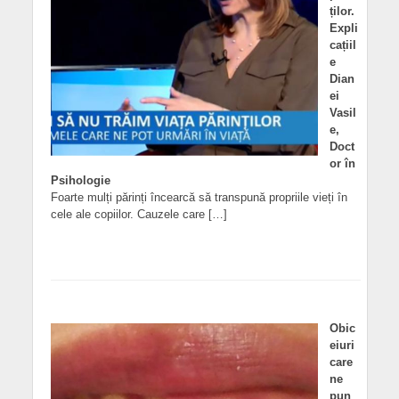
ților.
Expli
cațiil
e
Dian
ei
Vasil
e,
Doct
or în
Psihologie
Foarte mulți părinți încearcă să transpună propriile vieți în
cele ale copiilor. Cauzele care […]
Obic
eiuri
care
ne
pun