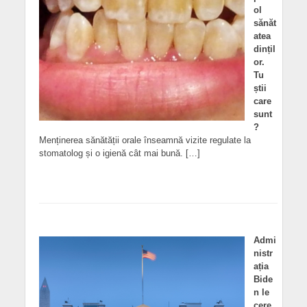
ol
sănăt
atea
dințil
or.
Tu
știi
care
sunt
?
Menținerea sănătății orale înseamnă vizite regulate la
stomatolog și o igienă cât mai bună. […]
Admi
nistr
ația
Bide
n le
cere