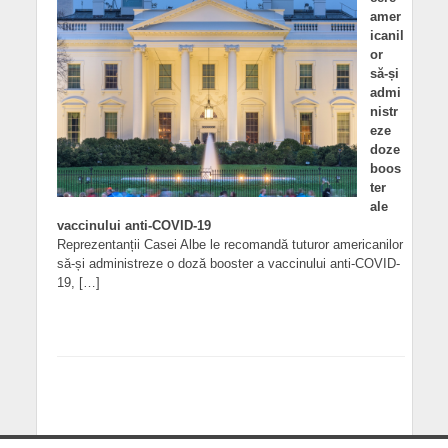
amer
icanil
or
să-și
admi
nistr
eze
doze
boos
ter
ale
vaccinului anti-COVID-19
Reprezentanții Casei Albe le recomandă tuturor americanilor
să-și administreze o doză booster a vaccinului anti-COVID-
19, […]