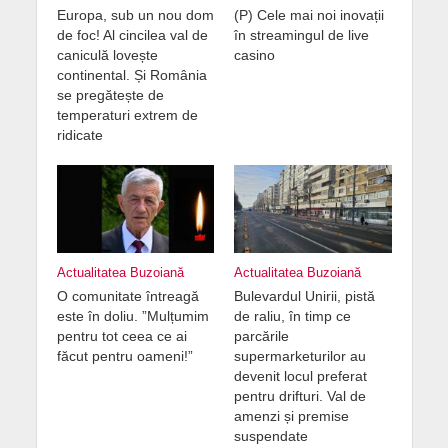
Europa, sub un nou dom
(P) Cele mai noi inovații
de foc! Al cincilea val de
în streamingul de live
caniculă lovește
casino
continental. Și România
se pregătește de
temperaturi extrem de
ridicate
Actualitatea Buzoiană
Actualitatea Buzoiană
O comunitate întreagă
Bulevardul Unirii, pistă
este în doliu. ”Mulțumim
de raliu, în timp ce
pentru tot ceea ce ai
parcările
făcut pentru oameni!”
supermarketurilor au
devenit locul preferat
pentru drifturi. Val de
amenzi și premise
suspendate