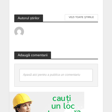
VEZI TOATE ȘTIRILE
Autorul știrilor
Adaugă comentarii
Apasă aici pentru a publica un comentariu