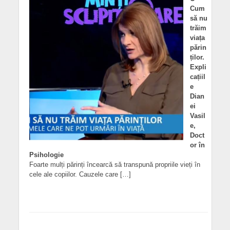
Cum
să nu
trăim
viața
părin
ților.
Expli
cațiil
e
Dian
ei
Vasil
e,
Doct
or în
Psihologie
Foarte mulți părinți încearcă să transpună propriile vieți în
cele ale copiilor. Cauzele care […]