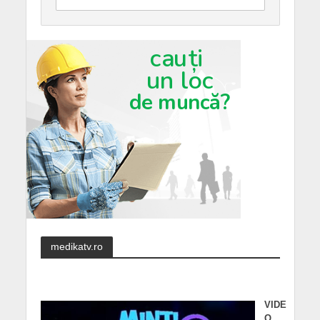
medikatv.ro
VIDE
O