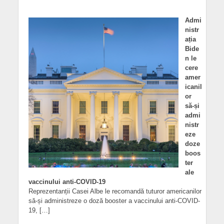
Admi
nistr
ația
Bide
n le
cere
amer
icanil
or
să-și
admi
nistr
eze
doze
boos
ter
ale
vaccinului anti-COVID-19
Reprezentanții Casei Albe le recomandă tuturor americanilor
să-și administreze o doză booster a vaccinului anti-COVID-
19, […]