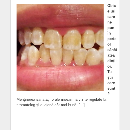
Obic
eiuri
care
ne
pun
în
peric
ol
sănăt
atea
dințil
or.
Tu
știi
care
sunt
?
Menținerea sănătății orale înseamnă vizite regulate la
stomatolog și o igienă cât mai bună. […]