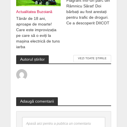
Flagrant într-un parc din
Râmnicu Sărat! Doi
bărbați au fost arestați
Actualitatea Buzoiană
pentru trafic de droguri.
Tânăr de 18 ani,
Ce a descoperit DIICOT
aproape de moarte!
Care este improvizația
pe care să o eviți la
mașina electrică de tuns
iarba
VEZI TOATE ȘTIRILE
Autorul știrilor
Adaugă comentarii
Apasă aici pentru a publica un comentariu