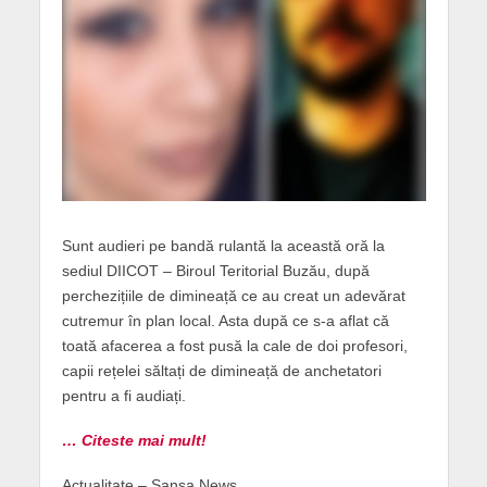
Sunt audieri pe bandă rulantă la această oră la
sediul DIICOT – Biroul Teritorial Buzău, după
perchezițiile de dimineață ce au creat un adevărat
cutremur în plan local. Asta după ce s-a aflat că
toată afacerea a fost pusă la cale de doi profesori,
capii rețelei săltați de dimineață de anchetatori
pentru a fi audiați.
… Citeste mai mult!
Actualitate – Şansa News