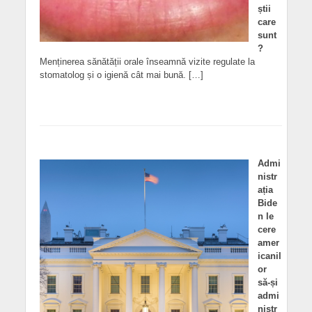
știi
care
sunt
?
Menținerea sănătății orale înseamnă vizite regulate la
stomatolog și o igienă cât mai bună. […]
Admi
nistr
ația
Bide
n le
cere
amer
icanil
or
să-și
admi
nistr