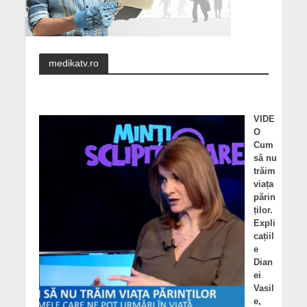
medikatv.ro
VIDE
O
Cum
să nu
trăim
viața
părin
ților.
Expli
cațiil
e
Dian
ei
Vasil
e,