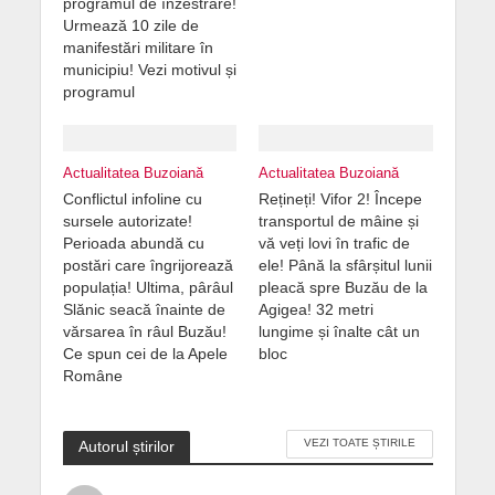
programul de înzestrare!
Urmează 10 zile de
manifestări militare în
municipiu! Vezi motivul și
programul
Actualitatea Buzoiană
Actualitatea Buzoiană
Conflictul infoline cu
Rețineți! Vifor 2! Începe
sursele autorizate!
transportul de mâine și
Perioada abundă cu
vă veți lovi în trafic de
postări care îngrijorează
ele! Până la sfârșitul lunii
populația! Ultima, pârâul
pleacă spre Buzău de la
Slănic seacă înainte de
Agigea! 32 metri
vărsarea în râul Buzău!
lungime și înalte cât un
Ce spun cei de la Apele
bloc
Române
VEZI TOATE ȘTIRILE
Autorul știrilor