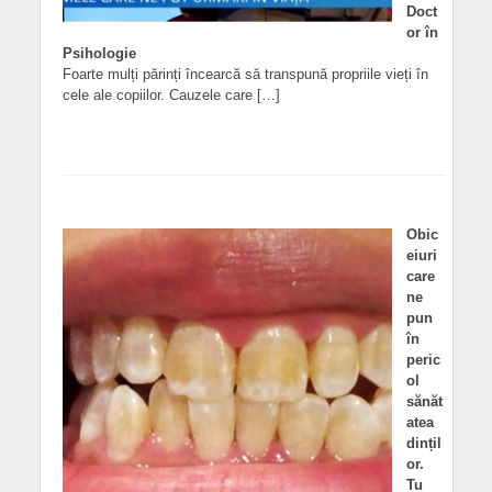
Doct
or în
Psihologie
Foarte mulți părinți încearcă să transpună propriile vieți în
cele ale copiilor. Cauzele care […]
Obic
eiuri
care
ne
pun
în
peric
ol
sănăt
atea
dințil
or.
Tu