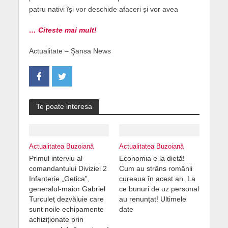
patru nativi își vor deschide afaceri și vor avea
… Citeste mai mult!
Actualitate – Şansa News
Te poate interesa
Actualitatea Buzoiană
Actualitatea Buzoiană
Primul interviu al
Economia e la dietă!
comandantului Diviziei 2
Cum au strâns românii
Infanterie „Getica”,
cureaua în acest an. La
generalul-maior Gabriel
ce bunuri de uz personal
Turculeț dezvăluie care
au renunțat! Ultimele
sunt noile echipamente
date
achiziționate prin