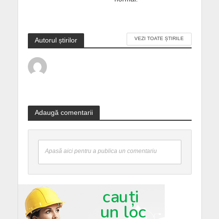
VEZI TOATE ȘTIRILE
Autorul știrilor
Adaugă comentarii
Apasă aici pentru a publica un comentariu