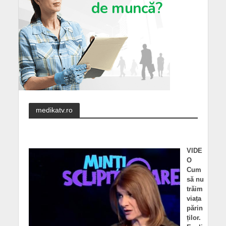
medikatv.ro
VIDE
O
Cum
să nu
trăim
viața
părin
ților.