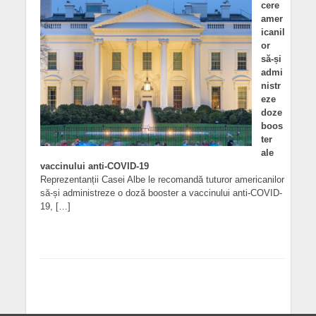
cere
amer
icanil
or
să-și
admi
nistr
eze
doze
boos
ter
ale
vaccinului anti-COVID-19
Reprezentanții Casei Albe le recomandă tuturor americanilor
să-și administreze o doză booster a vaccinului anti-COVID-
19, […]