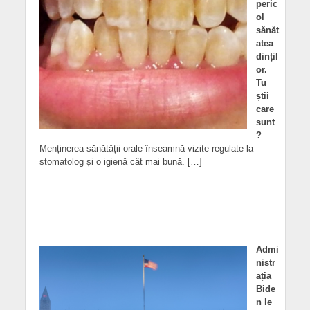
peric
ol
sănăt
atea
dințil
or.
Tu
știi
care
sunt
?
Menținerea sănătății orale înseamnă vizite regulate la
stomatolog și o igienă cât mai bună. […]
Admi
nistr
ația
Bide
n le