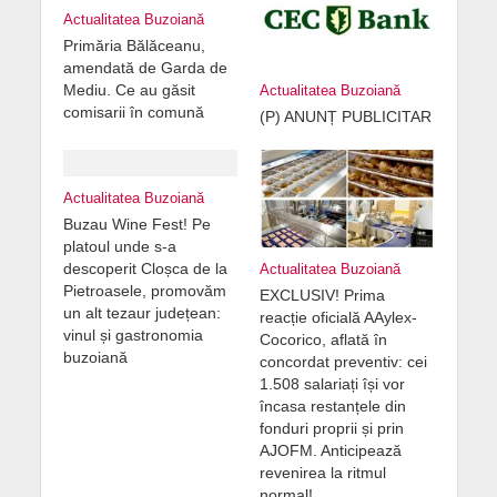
Actualitatea Buzoiană
Primăria Bălăceanu,
amendată de Garda de
Mediu. Ce au găsit
Actualitatea Buzoiană
comisarii în comună
(P) ANUNȚ PUBLICITAR
Actualitatea Buzoiană
Buzau Wine Fest! Pe
platoul unde s-a
descoperit Cloșca de la
Actualitatea Buzoiană
Pietroasele, promovăm
EXCLUSIV! Prima
un alt tezaur județean:
reacție oficială AAylex-
vinul și gastronomia
Cocorico, aflată în
buzoiană
concordat preventiv: cei
1.508 salariați își vor
încasa restanțele din
fonduri proprii și prin
AJOFM. Anticipează
revenirea la ritmul
normal!