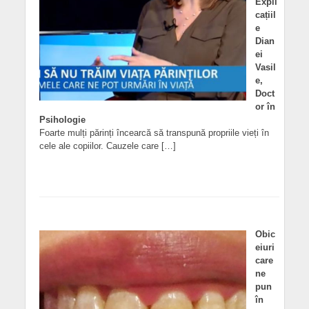
Expli
cațiil
e
Dian
ei
Vasil
e,
Doct
or în
Psihologie
Foarte mulți părinți încearcă să transpună propriile vieți în
cele ale copiilor. Cauzele care […]
Obic
eiuri
care
ne
pun
în