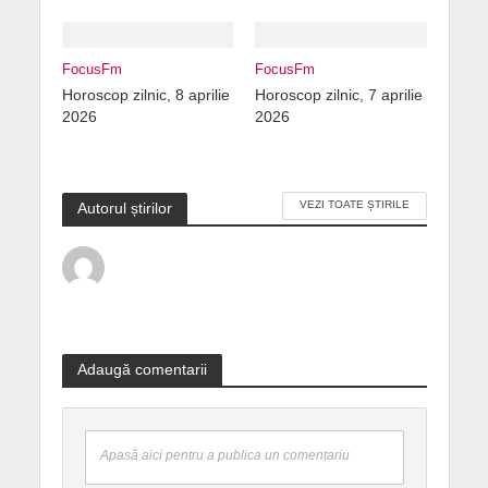
FocusFm
FocusFm
Horoscop zilnic, 8 aprilie
Horoscop zilnic, 7 aprilie
2026
2026
VEZI TOATE ȘTIRILE
Autorul știrilor
Adaugă comentarii
Apasă aici pentru a publica un comentariu