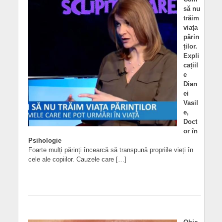
să nu
trăim
viața
părin
ților.
Expli
cațiil
e
Dian
ei
Vasil
e,
Doct
or în
Psihologie
Foarte mulți părinți încearcă să transpună propriile vieți în
cele ale copiilor. Cauzele care […]