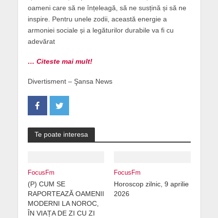
oameni care să ne înțeleagă, să ne susțină și să ne
inspire. Pentru unele zodii, această energie a
armoniei sociale și a legăturilor durabile va fi cu
adevărat
… Citeste mai mult!
Divertisment – Şansa News
Te poate interesa
FocusFm
FocusFm
(P) CUM SE
Horoscop zilnic, 9 aprilie
RAPORTEAZĂ OAMENII
2026
MODERNI LA NOROC,
ÎN VIAȚA DE ZI CU ZI