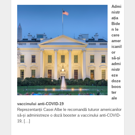
Admi
nistr
ația
Bide
n le
cere
amer
icanil
or
să-și
admi
nistr
eze
doze
boos
ter
ale
vaccinului anti-COVID-19
Reprezentanții Casei Albe le recomandă tuturor americanilor
să-și administreze o doză booster a vaccinului anti-COVID-
19, […]