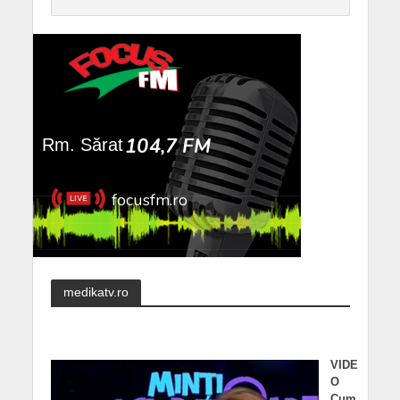
medikatv.ro
VIDE
O
Cum