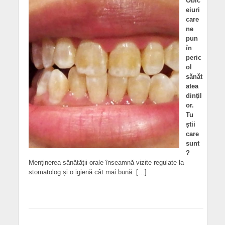
Obic
eiuri
care
ne
pun
în
peric
ol
sănăt
atea
dințil
or.
Tu
știi
care
sunt
?
Menținerea sănătății orale înseamnă vizite regulate la
stomatolog și o igienă cât mai bună. […]